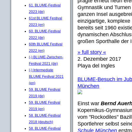
prägte erneut neun ere
61. BLUME-Festival
Gymnastik und Turnen in
2023 (de)
ganzen Insel ausgebrei
61st BLUME Festival
einzigartige, komplexe
2023 (en)
bereits seit 1960 existi
60. BLUME-Festival
dynamischen Abschlus
2022 (de)
großen Sporthalle der 
60th BLUME Festival
2022 (en)
» full story «
(-) BLUME-Zwischen-
2. Dezember 2017
Festival 2021 (de)
Playa del Ingles
(-) Intermediate
BLUME Festival 2021
BLUME-Besuch im Jubi
(en)
München
59. BLUME Festival
2019 (de)
Einst war
Bernd Aue
59. BLUME Festival
2019 (en)
Kopernikus-Gymnasiums
58. BLUME-Festival
vom "Rockodiles" Bazil
2018 (deutsch)
Sportlehrer selbst sei
58. BLUME-Festival
Schule München
erstm