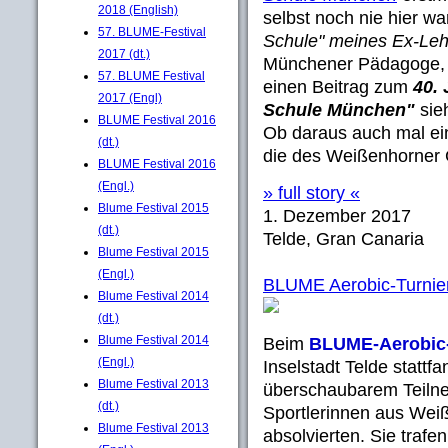
2018 (English)
selbst noch nie hier wa
57. BLUME-Festival
Schule" meines Ex-Lehr
2017 (dt.)
Münchener Pädagoge, d
57. BLUME Festival
einen Beitrag zum
40.
2017 (Engl)
Schule München"
sieh
BLUME Festival 2016
Ob daraus auch mal ein
(dt.)
die des Weißenhorner 
BLUME Festival 2016
(Engl.)
» full story «
Blume Festival 2015
1. Dezember 2017
(dt.)
Telde, Gran Canaria
Blume Festival 2015
(Engl.)
BLUME Aerobic-Turnie
Blume Festival 2014
(dt.)
Blume Festival 2014
Beim
BLUME-Aerobic-
(Engl.)
Inselstadt Telde stattf
Blume Festival 2013
überschaubarem Teilneh
(dt.)
Sportlerinnen aus Weiß
Blume Festival 2013
absolvierten. Sie traf