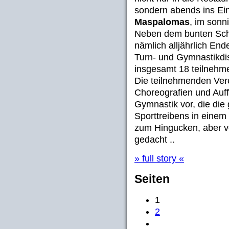
sondern abends ins E
Maspalomas
, im sonn
Neben dem bunten Sch
nämlich alljährlich En
Turn- und Gymnastikdis
insgesamt 18 teilnehm
Die teilnehmenden Vere
Choreografien und Auf
Gymnastik vor, die die 
Sporttreibens in einem 
zum Hingucken, aber v
gedacht ..
» full story «
Seiten
1
2