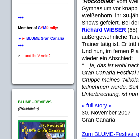
"
Rockodiles
" vom Wei
Gymnasium vor knapp 2
Weißenhorn ihr 30-jäh
♦♦♦
Shows gefeiert. Bei de
Member of
G
Y
M
family
:
Richard WIESER
(65) 
außergewöhnliche Tanz
►
►
BLUME Gran Canaria
Trainer tätig ist. Er tr
♦♦♦
Und nun, im fernen Pla
>
... und Ihr Verein?
wieder ein Abschied:
" .. ja, das ist wohl 
.
Gran Canaria Festival n
Gruppe meines "Nikol
teilnehmen werde. Seit
Unterbrechung, ist nun 
BLUME - REVIEWS
» full story «
(Rückblicke)
30. November 2017
Gran Canaria
Zum BLUME-Festival g