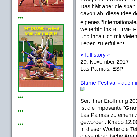
Das hält aber die spa
davon ab, diese Idee des
♦♦♦
eigenes "Internationale
weiterhin ins BLUME FE
und inhaltlich mit vie
Leben zu erfüllen!
» full story «
29. November 2017
Las Palmas, ESP
Blume Festival - auch 
♦♦♦
Seit ihrer Eröffnung 20
ist die imposante "
Gra
♦♦♦
Las Palmas zu einem we
geworden. Knapp 12.00
♦♦♦
in dieser Woche die Te
diese gigantische Arena