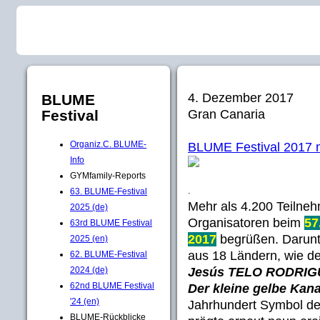
4. Dezember 2017
BLUME
Gran Canaria
Festival
Organiz.C. BLUME-
BLUME Festival 2017 mit
Info
GYMfamily-Reports
.
63. BLUME-Festival
Mehr als 4.200 Teilne
2025 (de)
Organisatoren beim
57
63rd BLUME Festival
2017
begrüßen. Darunt
2025 (en)
aus 18 Ländern, wie d
62. BLUME-Festival
Jesús TELO RODRIG
2024 (de)
62nd BLUME Festival
Der kleine gelbe Kan
'24 (en)
Jahrhundert Symbol der
BLUME-Rückblicke