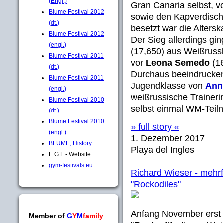
(Engl.)
Gran Canaria selbst, v
Blume Festival 2012
sowie den Kapverdisch
(dt.)
besetzt war die Altersk
Blume Festival 2012
Der Sieg allerdings gin
(engl.)
(17,650) aus Weißruss
Blume Festival 2011
vor
Leona Semedo
(16
(dt.)
Durchaus beeindruckend
Blume Festival 2011
Jugendklasse von
Ann
(engl.)
weißrussische Trainer
Blume Festival 2010
selbst einmal WM-Teil
(dt.)
Blume Festival 2010
» full story «
(engl.)
1. Dezember 2017
BLUME, History
Playa del Ingles
E G F - Website
gym-festivals.eu
Richard Wieser - mehrf
"Rockodiles"
Anfang November erst 
Member of
G
Y
M
family