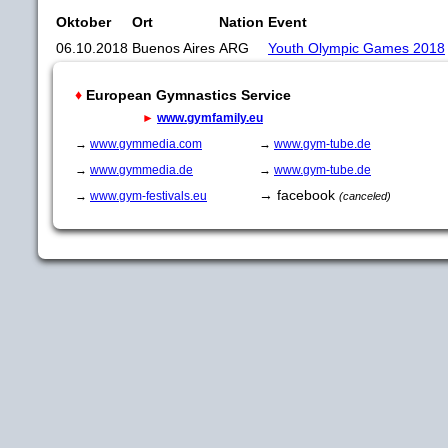
Oktober
Ort
Nation
Event
06.10.2018
Buenos Aires
ARG
Youth Olympic Games 2018
♦
European Gymnastics Service
►
www.gymfamily.eu
→
www.gymmedia.com
→
www.gym-tube.de
→
www.gymmedia.de
→
www.gym-tube.de
→ facebook
→
www.gym-festivals.eu
(canceled)