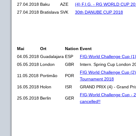
27.04.2018
Baku
AZE
(4) F.I.G. - RG WORLD CUP 20
27.04.2018
Bratislava
SVK
30th DANUBE CUP 2018
Mai
Ort
Nation
Event
04.05.2018
Guadalajara
ESP
FIG-World Challenge Cup (1)
05.05.2018
London
GBR
Intern. Spring Cup London 2
FIG World Challenge Cup (2) 
11.05.2018
Portimão
POR
Tournament 2018
16.05.2018
Holon
ISR
GRAND PRIX (4) - Grand Pri
FIG-World Challenge Cup - 2
25.05.2018
Berlin
GER
cancelled!!