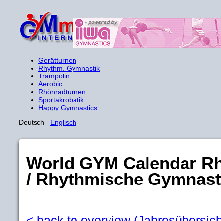
Gerätturnen
Rhythm. Gymnastik
Trampolin
Aerobic
Rhönradturnen
Sportakrobatik
Happy Gymnastics
Deutsch
Englisch
World GYM Calendar R
/ Rhythmische Gymnast
< back to overview (Jahresübersich