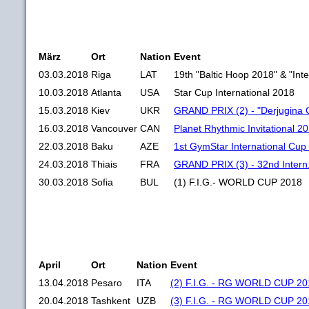
März
Ort
Nation
Event
03.03.2018
Riga
LAT
19th "Baltic Hoop 2018" & "Int
10.03.2018
Atlanta
USA
Star Cup International 2018
15.03.2018
Kiev
UKR
GRAND PRIX (2) - "Derjugina 
16.03.2018
Vancouver
CAN
Planet Rhythmic Invitational 2
22.03.2018
Baku
AZE
1st GymStar International Cup
24.03.2018
Thiais
FRA
GRAND PRIX (3) - 32nd Intern.
30.03.2018
Sofia
BUL
(1) F.I.G.- WORLD CUP 2018
April
Ort
Nation
Event
13.04.2018
Pesaro
ITA
(2) F.I.G. - RG WORLD CUP 20
20.04.2018
Tashkent
UZB
(3) F.I.G. - RG WORLD CUP 20