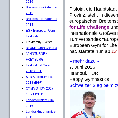
2016
Breitensport-Kalender
Pistoia, die Hauptstad
2015
Provinz, steht in dies
Breitensport-Kalender
europäischen Breitensp
2014
for Life Challenge
und
EGF-European Gym
internationale Großve
Festivals
Turnverbandes "Europe
GYMfamily-Events
European Gym for Lif
BLUME Gran Canaria
hat, startete nun ab
12.
JAHNTURNEN
FREYBURG
» mehr dazu «
Festival del Sole
7. Juni 2026
2018 / EGF
Istanbul, TUR
STB Kinderturnfest
Happy Gymnastics
2018 (EGF)
Schweizer Sieg beim z
GYMMOTION 2017:
"The LIGHT"
Landesturnfest Ulm
2016
Landeskinderturnfest
2015