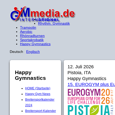
Gerätturnen
Rhythm. Gymnastik
Trampolin
Aerobic
Rhönradturnen
Sportakrobatik
Happy Gymnastics
Deutsch
Englisch
12. Juli 2026
Happy
Pistoia, ITA
Gymnastics
Happy Gymnastics
15. EUROGYM plus Eur
HOME (Startseite)
Happy Gym News
Breitensportkalender
2024
Breitensport-Kalender