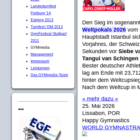
Landesturnfest
Freiburg '14
Esbjerg 2013
Den Sieg im sogenann
Turnfest / DM 2013
Weltpokals 2026
vom 0
GymFestival Stuttgart
Hauptstadt Istanbul si
2011
Vorjahres, der Schwei
GYMmedia
Sekunden vor
Siebe v
Management
Tangui van Schingen
Impressum
Bester deutscher Athl
Leistungen
lag am Ende mit 23,71
Das GYMmedia-Team
hinter dem Weltcupsi
Nach dem Weltcup in Mo
» mehr dazu «
25. Mai 2026
♦♦♦
Lissabon, POR
Happy Gymnastics
WORLD GYMNASTRADA 20