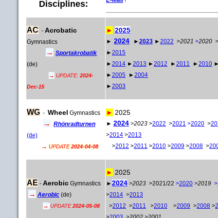
Disciplines:
AC
Acrobatic
►
2025
-
2024
►
►
2023
►
2022
>
2021
>
2020 
Gymnastics
→
►
2015
Sportakrobatik
►
2014
►
2013
►
2012
►
2011
►
2010
(de)
►
2005
►
2004
→
UPDATE:
2024-
►
2003
Dec-15
WG
Wheel
►
2025
-
Gymnastics
→
2024
►
>2023
>
2022
>
2021
>
2020
>
20
Rhönradturnen
>
2014
>
2013
(de)
>
2012
>
2011
>
2010
>
2009
>
2008
>
20
→
UPDATE
2024-04-08
►
2025
AE
Aerobic
2024
-
Gymnastics
►
>2023
>2021/22
>
2020
>2019
>
→
Aerobic
(de)
>
2014
>
2013
→
>
2012
>
2011
>
2010
>
2009
>
2008
>
UPDATE
2024-05-08
>
2003
>2002 >2001