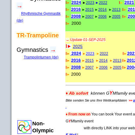
2024
2021
I
►
►
2023
►
2022
I
►
→
2016
201
I
►
►
2015
►
2014
►
2013
I
►
Rhythmische Gymnastik
2008
200
I
►
►
2007
►
2006
►
2005
I
►
(de)
2000
I
►
TR
-Trampoline
→
Update 01-SEP-2025
I
►
2025
Gymnastics
→
2024
202
I
►
►
2023
►
2022
I
►
Trampolinturnen (de)
2016
201
I
►
►
2015
►
2014
►
2013
I
►
2008
200
I
►
►
2007
►
2006
►
2005
I
►
2000
I
►
Y
♦
Ab sofort
können G
Mfamily ev
Bitte senden Sie uns Ihre Wettkampfdaten
>>
p
♦
From now on
You can book Your event 
G
Y
Mfamily event
Non-
with directly LINK into your website 
Olympic
E-Mail
!