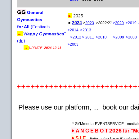
GG
General
-
►
2025
Gymnastics
►
2024
>
2023
>2022/21
>
2020
>2019 
for All
(Festivals
>
2014
>
2013
→
"
Happy Gymnastics
"
>
2012
>
2011
>
2010
>
2009
>
2008
(de)
>
2003
→
UPDATE
2024-12-11
++++++++++++++++++++++++++
Please use our platform, ... book our da
* GYMmedia-EVENTSERVICE - mediale Di
♦
2026
A N G E B O T
für "M
♦
S I E
- liefern eine kurze Eventvorsc