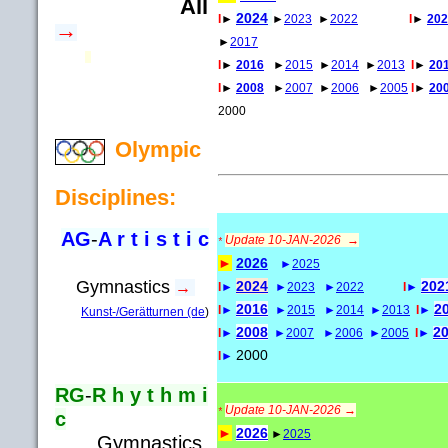
All
2024
I
►
►
2023
►
2022
I
►
202
→
►
2017
I
►
2016
►
2015
►
2014
►
2013
I
►
20
I
►
2008
►
2007
►
2006
►
2005
I
►
20
2000
Olympic
Disciplines:
AG
-
A r t i s t i c
Update 10-JAN-2026 →
*
►
2026
►
2025
Gymnastics
2024
202
→
I
►
►
2023
►
2022
I
►
2016
2
I
►
►
2015
►
2014
►
2013
I
►
Kunst-/Gerätturnen (de
)
2008
2
I
►
►
2007
►
2006
►
2005
I
►
2000
I
►
RG
-
R h y t h m i
Update 10-JAN-2026 →
*
c
►
2026
►
2025
Gymnastics