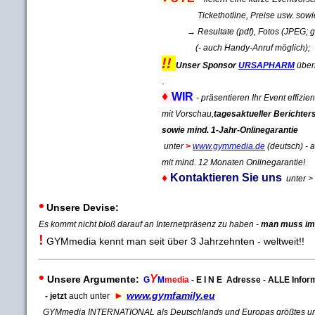
Tickethotline, Preise usw. sowie ta
→ Resultate (pdf), Fotos (JPEG; ggf.
(- auch Handy-Anruf möglich);
!!
Unser Sponsor
URSAPHARM
über
.
♦
WIR
-
präsentieren Ihr Event effizi
mit Vorschau,
tagesaktueller Berichter
sowie mind. 1-Jahr-Onlinegarantie
unter
>
www.gymmedia.de
(deutsch) -
mit mind. 12 Monaten Onlinegarantie!
♦
Kontaktieren Sie uns
unter >
•
Unsere Devise:
Es kommt nicht bloß darauf an Internetpräsenz zu haben -
man muss im 
!
GYMmedia kennt man seit über 3 Jahrzehnten - weltweit!!
•
Y
Unsere Argumente:
G
M
media
- E I N E Adresse - ALLE Infor
►
www.gymfamily.eu
- jetzt
auch unter
GYMmedia INTERNATIONAL als Deutschlands und Europas größtes und e