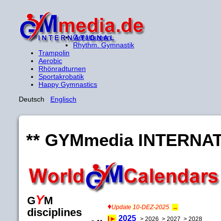
Gerätturnen
Rhythm. Gymnastik
Trampolin
Aerobic
Rhönradturnen
Sportakrobatik
Happy Gymnastics
Deutsch
Englisch
** GYMmedia INTERNATI
Y
G
M
♦
Update 10-DEZ-2025
→
disciplines
2025
I
►
> 2026 > 2027 > 2028