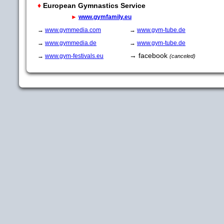
♦
European Gymnastics Service
►
www.gymfamily.eu
→
www.gymmedia.com
→
www.gym-tube.de
→
www.gymmedia.de
→
www.gym-tube.de
→ facebook
→
www.gym-festivals.eu
(canceled)