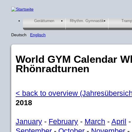
Gerätturnen
Rhythm. Gymnastik
Tramp
Deutsch
Englisch
World GYM Calendar Wh
Rhönradturnen
< back to overview (Jahresübersich
2018
January
-
February
-
March
-
April
September
-
October
-
November
-