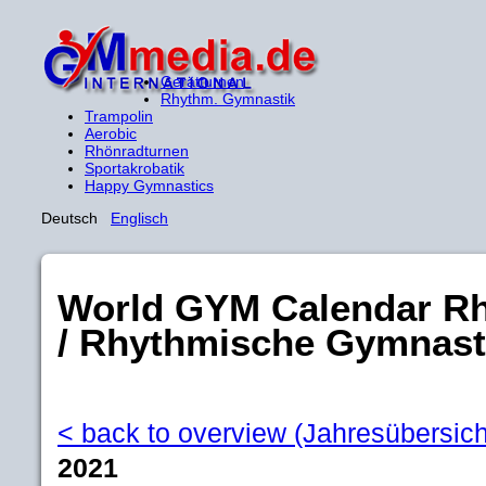
Gerätturnen
Rhythm. Gymnastik
Trampolin
Aerobic
Rhönradturnen
Sportakrobatik
Happy Gymnastics
Deutsch
Englisch
World GYM Calendar R
/ Rhythmische Gymnast
< back to overview (Jahresübersich
2021