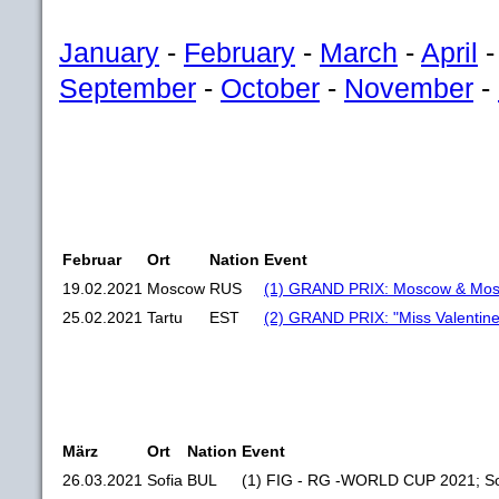
January
-
February
-
March
-
April
September
-
October
-
November
-
Februar
Ort
Nation
Event
19.02.2021
Moscow
RUS
(1) GRAND PRIX: Moscow & Mosc
25.02.2021
Tartu
EST
(2) GRAND PRIX: "Miss Valentine
März
Ort
Nation
Event
26.03.2021
Sofia
BUL
(1) FIG - RG -WORLD CUP 2021; So