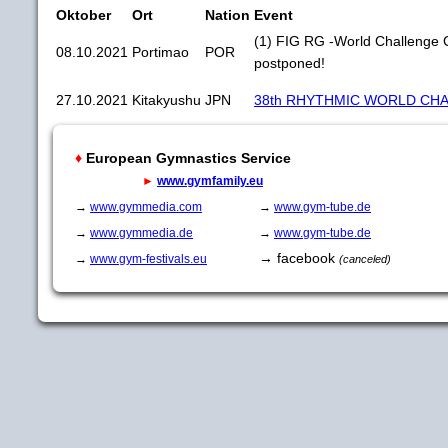
Oktober
Ort
Nation
Event
(1) FIG RG -World Challenge 
08.10.2021
Portimao
POR
postponed!
27.10.2021
Kitakyushu
JPN
38th RHYTHMIC WORLD CHA
♦
European Gymnastics Service
►
www.gymfamily.eu
→
www.gymmedia.com
→
www.gym-tube.de
→
www.gymmedia.de
→
www.gym-tube.de
→ facebook
→
www.gym-festivals.eu
(canceled)