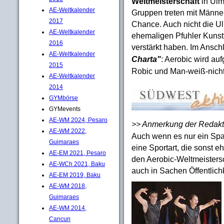
Weltmeisterschaft
in Ulm
AE-Weltkalender
Gruppen treten mit Männe
2017
Chance. Auch nicht die Ul
AE-Weltkalender
ehemaligen Pfuhler Kunst
2016
verstärkt haben. Im Ansch
AE-Weltkalender
Charta"
: Aerobic wird au
2015
Robic und Man-weiß-nicht
AE-Weltkalender
2014
GYMbörse
GYMevents
AE-WM 2024, Pesaro
>> Anmerkung der Redakt
AE-WM 2022,
Auch wenn es nur ein Spaß
Guimaraes
eine Sportart, die sonst e
AE-EM 2021, Pesaro
den Aerobic-Weltmeisters
AE-WCh 2021, Baku
auch in Sachen Öffentlich
AE-EM 2019, Baku
AE-WM 2018,
Guimaraes
AE-WM 2014,
Cancun