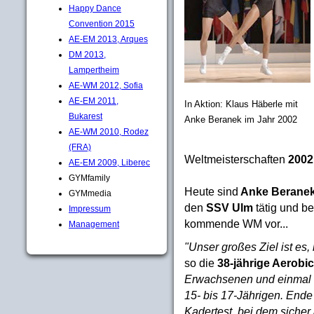
Happy Dance
Convention 2015
AE-EM 2013, Arques
DM 2013,
Lampertheim
AE-WM 2012, Sofia
AE-EM 2011,
In Aktion: Klaus Häberle mit
Bukarest
Anke Beranek im Jahr 2002
AE-WM 2010, Rodez
(FRA)
Weltmeisterschaften
2002
AE-EM 2009, Liberec
GYMfamily
Heute sind
Anke Berane
GYMmedia
den
SSV Ulm
tätig und be
Impressum
kommende WM vor...
Management
"Unser großes Ziel ist es,
so die
38-jährige Aerobic
Erwachsenen und einmal b
15- bis 17-Jährigen. Ende
Kadertest, bei dem siche