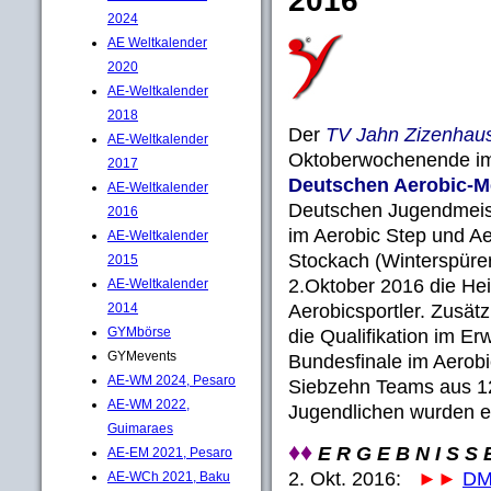
2016
2024
AE Weltkalender
2020
AE-Weltkalender
2018
Der
TV Jahn Zizenhau
AE-Weltkalender
Oktoberwochenende im
2017
Deutschen Aerobic-Me
AE-Weltkalender
Deutschen Jugendmeist
2016
im Aerobic Step und Ae
AE-Weltkalender
Stockach (Winterspüre
2015
2.Oktober 2016 die Hei
AE-Weltkalender
Aerobicsportler. Zusät
2014
GYMbörse
die Qualifikation im 
GYMevents
Bundesfinale im Aerobi
AE-WM 2024, Pesaro
Siebzehn Teams aus 1
AE-WM 2022,
Jugendlichen wurden e
Guimaraes
♦♦
E R G E B N I S S E
AE-EM 2021, Pesaro
2. Okt. 2016:
►►
DM
AE-WCh 2021, Baku