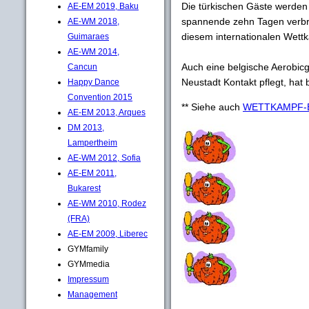
Die türkischen Gäste werden
AE-EM 2019, Baku
spannende zehn Tagen verbr
AE-WM 2018,
diesem internationalen Wettka
Guimaraes
AE-WM 2014,
Auch eine belgische Aerobicg
Cancun
Neustadt Kontakt pflegt, hat b
Happy Dance
Convention 2015
** Siehe auch
WETTKAMPF-BE
AE-EM 2013, Arques
DM 2013,
Lampertheim
AE-WM 2012, Sofia
AE-EM 2011,
Bukarest
AE-WM 2010, Rodez
(FRA)
AE-EM 2009, Liberec
GYMfamily
GYMmedia
Impressum
Management