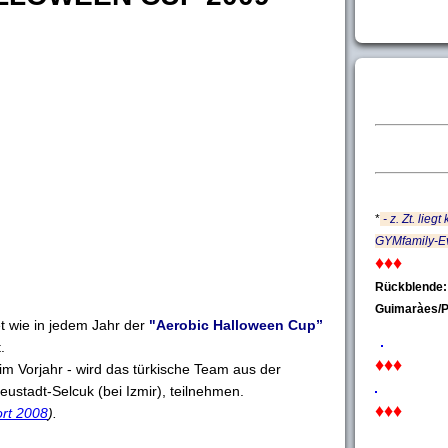
*
- z. Zt. liegt
GYMfamily-Ev
♦♦♦
Rückblende:
Guimaràes/
 wie in jedem Jahr der
"Aerobic Halloween Cup”
.
♦♦♦
im Vorjahr - wird das türkische Team aus der
ustadt-Selcuk (bei Izmir), teilnehmen.
♦♦♦
rt 2008
).