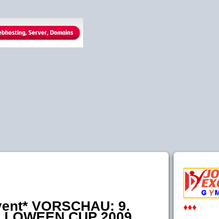
vent* VORSCHAU: 9.
♦♦♦
LLOWEEN CUP 2009