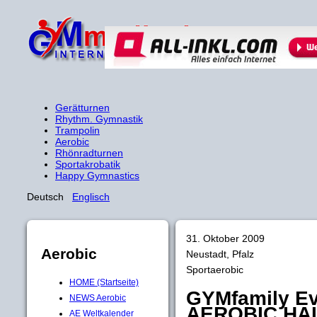
Gerätturnen
Rhythm. Gymnastik
Trampolin
Aerobic
Rhönradturnen
Sportakrobatik
Happy Gymnastics
Deutsch
Englisch
31. Oktober 2009
Aerobic
Neustadt, Pfalz
Sportaerobic
HOME (Startseite)
GYMfamily E
NEWS Aerobic
AEROBIC HA
AE Weltkalender