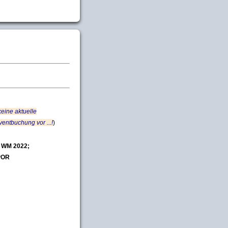
 keine aktuelle
entbuchung vor ...!
)
 WM 2022;
POR