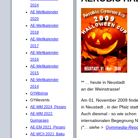
2024
AE Weltkalender
2020
AE-Weltkalender
2018
AE-Weltkalender
2017
AE-Weltkalender
2016
AE-Weltkalender
2015
AE-Weltkalender
** ... heute in Neustadt
2014
an der Weinstrasse!
GYMbörse
Am 01. November 2009 findet
GYMevents
in Neustadt , in der Pfalz statt
AE-WM 2024, Pesaro
Auch diesmal - so wie schon 
AE-WM 2022,
internationalen Begegnung Ne
Guimaraes
(*... siehe >
Gymmedia-Repo
AE-EM 2021, Pesaro
AE-WCh 2021, Baku