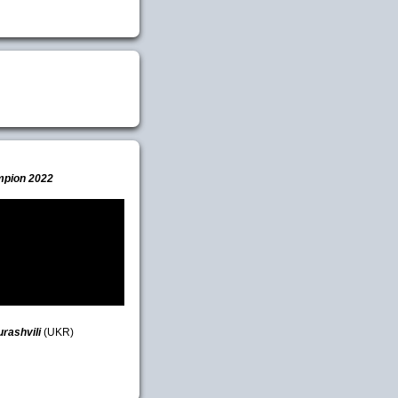
mpion 2022
urashvili
(UKR)