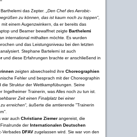
Barthelemi das Zepter.
„Den Chef des Aerobic-
begrüßen zu können, das ist kaum noch zu toppen“,
s
mit einem Augenzwinkern, da er bereits das
 Laptop und Beamer bewaffnet zeigte
Barthelemi
 international mithalten möchte. Es wurden
rochen und das Leistungsniveau bei den letzten
analysiert. Stephane Bartelemi ist auch
er
und diese Erfahrungen brachte er anschließend in
erinnen
zeigten abwechselnd ihre
Choreographien
chnische Fehler und besprach mit der Choreographin
 die Struktur der Wettkampfübungen. Seine
r Ingelheimer Trainerin, was Alles noch zu tun ist.
sehbarer Zeit einen Finalplatz bei einer
 zu erreichen“,
äußerte die amtierende "Trainerin
im".
s war auch
Christiane Ziemer
angereist, die
 Finalrunde der
Internationalen Deutschen
c-Verbades
DFAV
zugelassen wird. Sie war von den