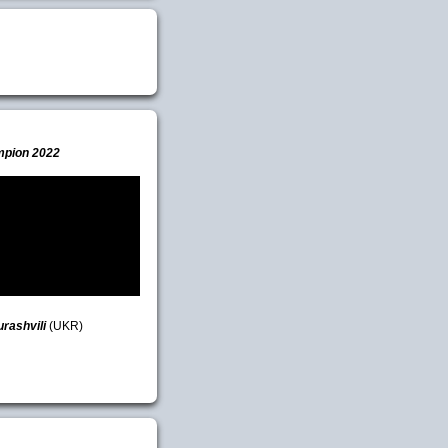
mpion 2022
urashvili
(UKR)