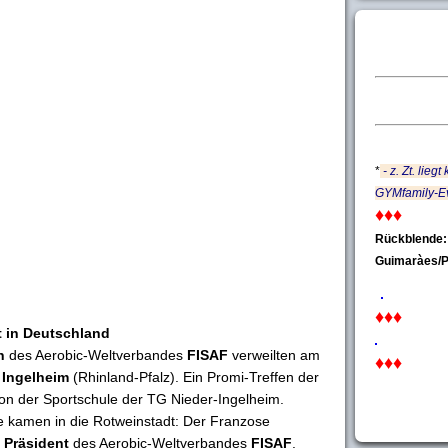
*
- z. Zt. liegt
GYMfamily-Ev
♦♦♦
Rückblende:
Guimaràes/
♦♦♦
t in Deutschland
n
des Aerobic-Weltverbandes
FISAF
verweilten am
♦♦♦
n
Ingelheim
(Rhinland-Pfalz). Ein Promi-Treffen der
von der Sportschule der TG Nieder-Ingelheim.
 kamen in die Rotweinstadt: Der Franzose
r
Präsident
des Aerobic-Weltverbandes
FISAF
.