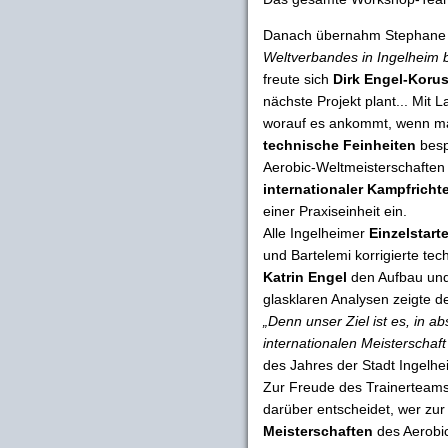
Danach übernahm Stephane 
Weltverbandes in Ingelheim 
freute sich
Dirk Engel-Koru
nächste Projekt plant... Mit
worauf es ankommt, wenn man
technische Feinheiten
besp
Aerobic-Weltmeisterschaften 
internationaler Kampfricht
einer Praxiseinheit ein.
Alle Ingelheimer
Einzelstart
und Bartelemi korrigierte te
Katrin Engel
den Aufbau und
glasklaren Analysen zeigte de
„Denn unser Ziel ist es, in ab
internationalen Meisterschaft
des Jahres der Stadt Ingelhe
Zur Freude des Trainerteam
darüber entscheidet, wer zur
Meisterschaften
des Aerobi