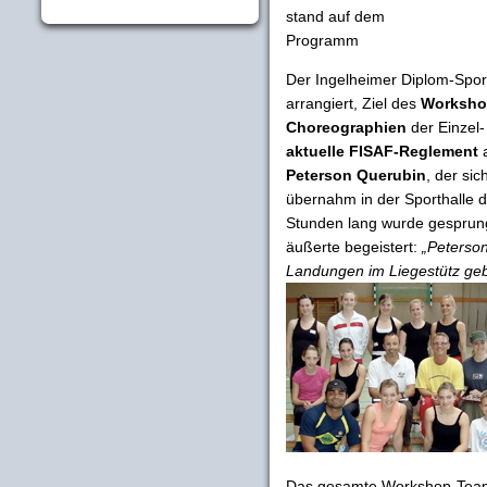
stand auf dem
Programm
Der Ingelheimer Diplom-Spor
arrangiert, Ziel des
Worksho
Choreographien
der Einzel-
aktuelle FISAF-Reglement
a
Peterson Querubin
, der si
übernahm in der Sporthalle de
Stunden lang wurde gespru
äußerte begeistert:
„Peterson
Landungen im Liegestütz ge
Das gesamte Workshop-Tea