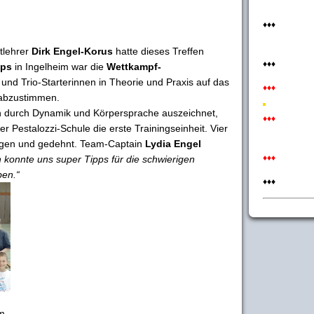
♦♦♦
tlehrer
Dirk Engel-Korus
hatte dieses Treffen
♦♦♦
ps
in Ingelheim war die
Wettkampf-
 und Trio-Starterinnen in Theorie und Praxis auf das
♦♦♦
bzustimmen.
ch durch Dynamik und Körpersprache auszeichnet,
♦♦♦
r Pestalozzi-Schule die erste Trainingseinheit. Vier
ngen und gedehnt. Team-Captain
Lydia Engel
♦♦♦
 konnte uns super Tipps für die schwierigen
ben.“
♦♦♦
m