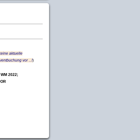
 keine aktuelle
entbuchung vor ...!
)
 WM 2022;
POR