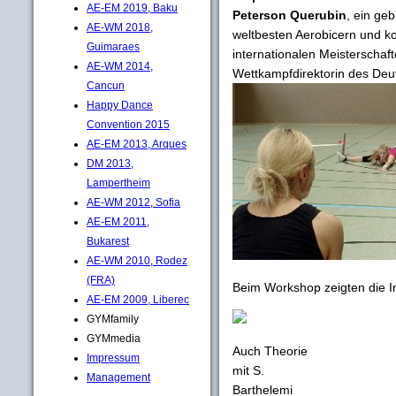
AE-EM 2019, Baku
Peterson Querubin
, ein geb
AE-WM 2018,
weltbesten Aerobicern und ko
Guimaraes
internationalen Meisterschaf
AE-WM 2014,
Wettkampfdirektorin des Deu
Cancun
Happy Dance
Convention 2015
AE-EM 2013, Arques
DM 2013,
Lampertheim
AE-WM 2012, Sofia
AE-EM 2011,
Bukarest
AE-WM 2010, Rodez
(FRA)
Beim Workshop zeigten die I
AE-EM 2009, Liberec
GYMfamily
GYMmedia
Auch Theorie
Impressum
mit S.
Management
Barthelemi