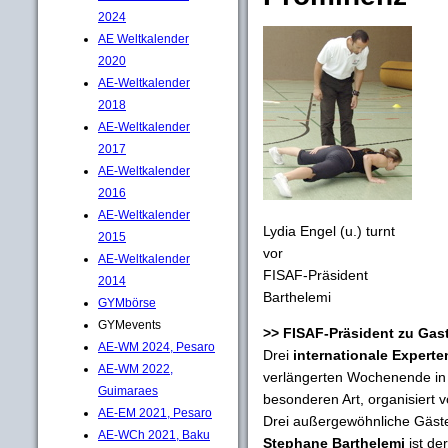
2024
AE Weltkalender
2020
AE-Weltkalender
2018
AE-Weltkalender
2017
AE-Weltkalender
2016
AE-Weltkalender
Lydia Engel (u.) turnt
2015
vor
AE-Weltkalender
FISAF-Präsident
2014
Barthelemi
GYMbörse
GYMevents
>> FISAF-Präsident zu Gas
AE-WM 2024, Pesaro
Drei
internationale Experte
AE-WM 2022,
verlängerten Wochenende i
Guimaraes
besonderen Art, organisiert 
AE-EM 2021, Pesaro
Drei außergewöhnliche Gäste
AE-WCh 2021, Baku
Stephane Barthelemi
ist de