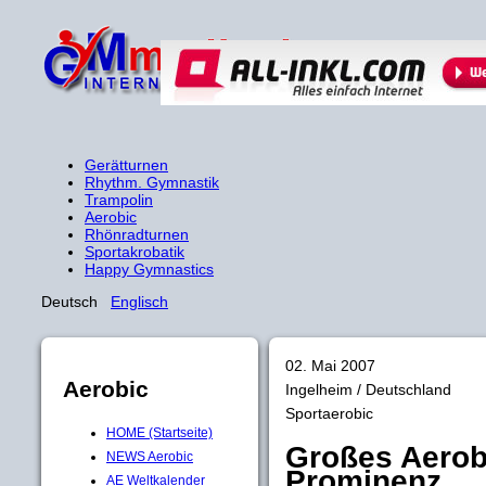
Gerätturnen
Rhythm. Gymnastik
Trampolin
Aerobic
Rhönradturnen
Sportakrobatik
Happy Gymnastics
Deutsch
Englisch
02. Mai 2007
Aerobic
Ingelheim / Deutschland
Sportaerobic
HOME (Startseite)
Großes Aerobi
NEWS Aerobic
Prominenz
AE Weltkalender