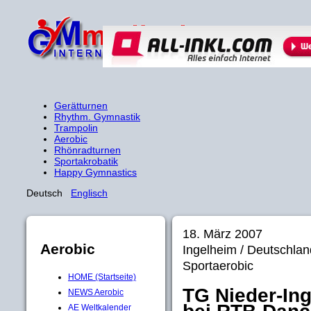
Gerätturnen
Rhythm. Gymnastik
Trampolin
Aerobic
Rhönradturnen
Sportakrobatik
Happy Gymnastics
Deutsch
Englisch
18. März 2007
Aerobic
Ingelheim / Deutschl
Sportaerobic
HOME (Startseite)
TG Nieder-Ing
NEWS Aerobic
AE Weltkalender