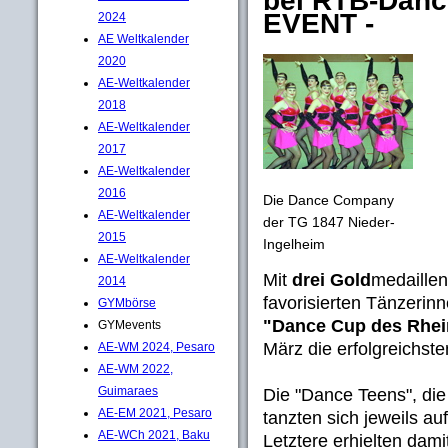
bei RTB-Danc
EVENT -
2024
AE Weltkalender
2020
AE-Weltkalender
2018
AE-Weltkalender
2017
AE-Weltkalender
2016
Die Dance Company
AE-Weltkalender
der TG 1847 Nieder-
2015
Ingelheim
AE-Weltkalender
Mit
drei Gold
medaille
2014
favorisierten Tänzerin
GYMbörse
"Dance Cup des Rhei
GYMevents
März die erfolgreichste
AE-WM 2024, Pesaro
AE-WM 2022,
Guimaraes
Die "Dance Teens", di
AE-EM 2021, Pesaro
tanzten sich jeweils au
AE-WCh 2021, Baku
Letztere erhielten dam