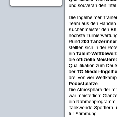
und souverän den Titel
Die Ingelheimer Traine
Team aus den Händen d
Küchenmeister den
Eh
höchste Turnierwertung
Rund
200 Tänzerinne
stellten sich in der R
ein
Talent-Wettbewer
die
offizielle Meisters
Qualifikation zum Deut
der
TG Nieder-Ingelh
drei von vier Wettkäm
Podestplätze
.
Die Atmosphäre der mi
war meisterlich: Glänz
ein Rahmenprogramm m
Taekwondo-Sportlern u
für Stimmung.