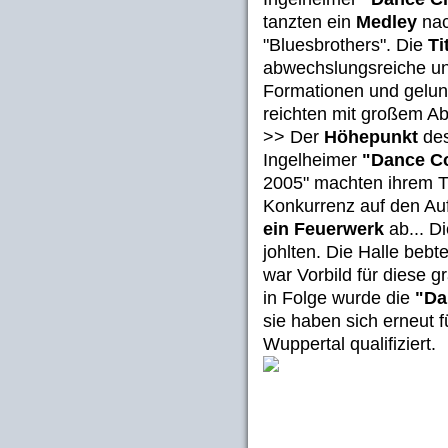
tanzten ein
Medley
nac
"Bluesbrothers". Die
Ti
abwechslungsreiche un
Formationen und gelu
reichten mit großem A
>> Der
Höhepunkt
des
Ingelheimer
"Dance C
2005" machten ihrem Ti
Konkurrenz auf den Auf
ein Feuerwerk
ab... D
johlten. Die Halle bebt
war Vorbild für diese 
in Folge wurde die
"Da
sie haben sich erneut 
Wuppertal qualifiziert.