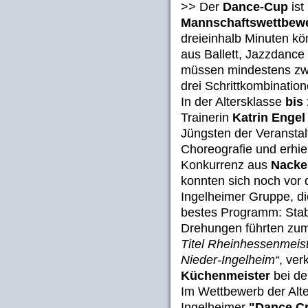
>> Der
Dance-Cup
ist
Mannschaftswettbew
dreieinhalb Minuten k
aus Ballett, Jazzdance
müssen mindestens zw
drei Schrittkombinatio
In der Altersklasse
bis
Trainerin
Katrin Engel
Jüngsten der Veransta
Choreografie und erhie
Konkurrenz aus
Nacke
konnten sich noch vor 
Ingelheimer Gruppe, d
bestes Programm: Sta
Drehungen führten zum
Titel Rheinhessenmeist
Nieder-Ingelheim“
, ve
Küchenmeister
bei de
Im Wettbewerb der Alt
Ingelheimer
"Dance C