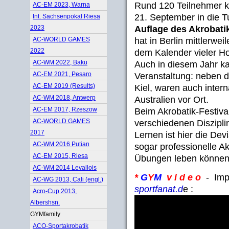
Rund 120 Teilnehmer 
AC-EM 2023, Warna
21. September in die T
Int. Sachsenpokal Riesa
Auflage des Akrobatik
2023
hat in Berlin mittlerwei
AC-WORLD GAMES
2022
dem Kalender vieler H
AC-WM 2022, Baku
Auch in diesem Jahr ka
AC-EM 2021, Pesaro
Veranstaltung: neben 
AC-EM 2019 (Results)
Kiel, waren auch inter
AC-WM 2018, Antwerp
Australien vor Ort.
AC-EM 2017, Rzeszow
Beim Akrobatik-Festiva
AC-WORLD GAMES
verschiedenen Diszipli
2017
Lernen ist hier die Dev
AC-WM 2016 Putian
sogar professionelle Ak
AC-EM 2015, Riesa
Übungen leben können
AC-WM 2014 Levallois
*
G
Y
M
v i d e o
- Impr
AC-WG 2013, Cali (engl.)
sportfanat.d
e :
Acro-Cup 2013,
Albershsn.
GYMfamily
ACO-Sportakrobatik