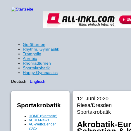
Gerätturnen
Rhythm. Gymnastik
Trampolin
Aerobic
Rhönradturnen
Sportakrobatik
Happy Gymnastics
Deutsch
Englisch
12. Juni 2020
Sportakrobatik
Riesa/Dresden
Sportakrobatik
HOME (Startseite)
ACRO-News
Akrobatik-Eu
AC-Weltkalender
2025