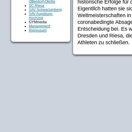
historische Erfolge für 
Ottendorf-Okrilla
SC Riesa
Eigentllch hatten sie s
SAV Schwarzenberg
SAV Augsburg-
Weltmeisterschaften in 
Hochzoll
coronabedingte Absage 
GYMmedia
Management
Entscheidung bei. Es w
Impressum
Dresden und Riesa, di
Athleten zu schließen.