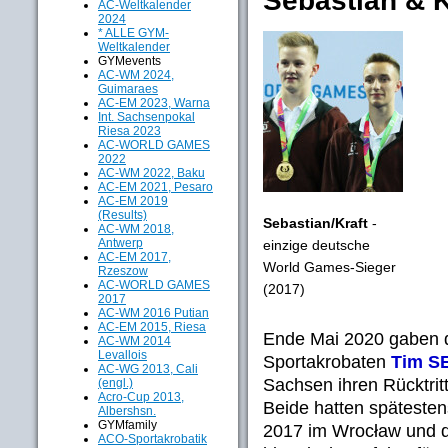
Sebastian & K
AC-Weltkalender
2024
* ALLE GYM-
Weltkalender
GYMevents
AC-WM 2024,
Guimaraes
AC-EM 2023, Warna
Int. Sachsenpokal
Riesa 2023
AC-WORLD GAMES
2022
AC-WM 2022, Baku
AC-EM 2021, Pesaro
AC-EM 2019
(Results)
Sebastian/Kraft
-
AC-WM 2018,
Antwerp
einzige deutsche
AC-EM 2017,
World Games-Sieger
Rzeszow
AC-WORLD GAMES
(2017)
2017
AC-WM 2016 Putian
AC-EM 2015, Riesa
Ende Mai 2020 gaben di
AC-WM 2014
Levallois
Sportakrobaten
Tim SE
AC-WG 2013, Cali
Sachsen ihren Rücktrit
(engl.)
Acro-Cup 2013,
Beide hatten späteste
Albershsn.
GYMfamily
2017 im Wrocław und
ACO-Sportakrobatik