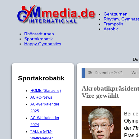
Gerätturnen
Rhythm. Gymnast
Trampolin
Aerobic
Rhönradturnen
Sportakrobatik
Happy Gymnastics
De
05. Dezember 2021
Wei
Sportakrobatik
Akrobatikpräsiden
HOME (Startseite)
Vize gewählt
ACRO-News
AC-Weltkalender
2025
Bei de
AC-Weltkalender
Olympi
2024
der
Th
* ALLE GYM-
Präsid
Weltkalender