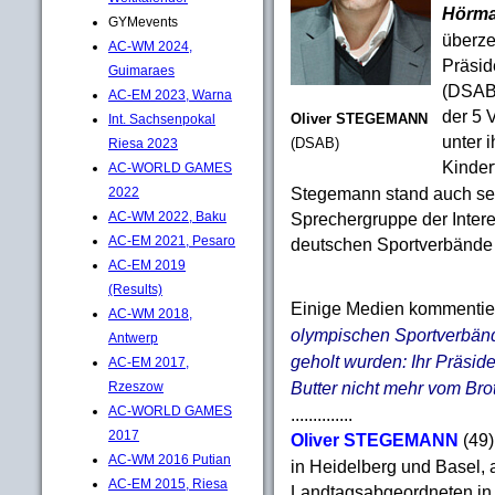
Hörm
GYMevents
überze
AC-WM 2024,
Präsid
Guimaraes
(DSAB
AC-EM 2023, Warna
der 5 
Int. Sachsenpokal
Oliver STEGEMANN
unter 
Riesa 2023
(DSAB)
Kinder
AC-WORLD GAMES
Stegemann stand auch seit
2022
AC-WM 2022, Baku
Sprechergruppe der Inter
AC-EM 2021, Pesaro
deutschen Sportverbände 
AC-EM 2019
(Results)
Einige Medien kommentie
AC-WM 2018,
olympischen Sportverbänd
Antwerp
geholt wurden: Ihr Präsid
AC-EM 2017,
Butter nicht mehr vom Bro
Rzeszow
AC-WORLD GAMES
..............
2017
Oliver STEGEMANN
(49)
AC-WM 2016 Putian
in Heidelberg und Basel, a
AC-EM 2015, Riesa
Landtagsabgeordneten in F