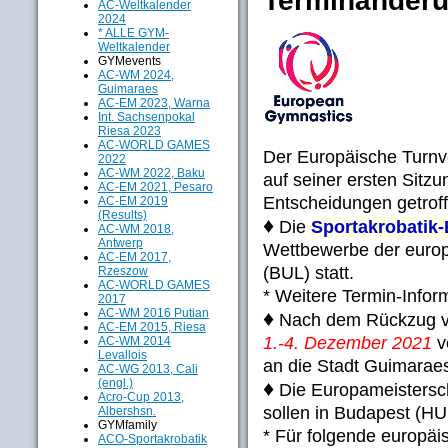
Terminänderu
AC-Weltkalender
2024
* ALLE GYM-
Weltkalender
GYMevents
AC-WM 2024,
Guimaraes
AC-EM 2023, Warna
Int. Sachsenpokal
Riesa 2023
AC-WORLD GAMES
Der Europäische Turnv
2022
AC-WM 2022, Baku
auf seiner ersten Sitz
AC-EM 2021, Pesaro
Entscheidungen getroff
AC-EM 2019
(Results)
♦
Die
Sportakrobatik
AC-WM 2018,
Antwerp
Wettbewerbe der europ
AC-EM 2017,
(BUL) statt.
Rzeszow
AC-WORLD GAMES
* Weitere Termin-Inform
2017
AC-WM 2016 Putian
♦
Nach dem Rückzug v
AC-EM 2015, Riesa
1.-4. Dezember 2021
v
AC-WM 2014
Levallois
an die Stadt Guimarae
AC-WG 2013, Cali
(engl.)
♦
Die Europameistersc
Acro-Cup 2013,
sollen in Budapest (HUN
Albershsn.
GYMfamily
* Für folgende europä
ACO-Sportakrobatik