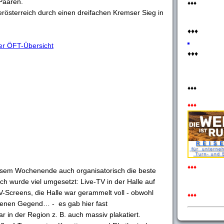
Paaren.
♦♦♦
österreich durch einen dreifachen Kremser Sieg in
♦♦♦
 der ÖFT-Übersicht
♦♦♦
♦♦♦
♦♦♦
♦♦♦
iesem Wochenende auch organisatorisch die beste
h wurde viel umgesetzt: Live-TV in der Halle auf
-Screens, die Halle war gerammelt voll - obwohl
♦♦♦
egenen Gegend… - es gab hier fast
r in der Region z. B. auch massiv plakatiert.