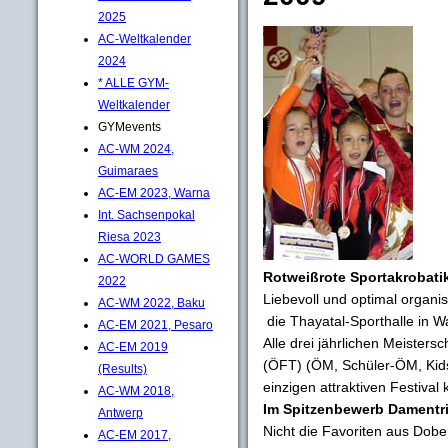
2025
AC-Weltkalender
2024
* ALLE GYM-
Weltkalender
GYMevents
AC-WM 2024,
Guimaraes
AC-EM 2023, Warna
Int. Sachsenpokal
Riesa 2023
AC-WORLD GAMES
Rotweißrote Sportakrobati
2022
Liebevoll und optimal organ
AC-WM 2022, Baku
die Thayatal-Sporthalle in W
AC-EM 2021, Pesaro
Alle drei jährlichen Meister
AC-EM 2019
(ÖFT) (ÖM, Schüler-ÖM, Kid
(Results)
einzigen attraktiven Festival 
AC-WM 2018,
Im Spitzenbewerb Damentr
Antwerp
Nicht die Favoriten aus Dobe
AC-EM 2017,