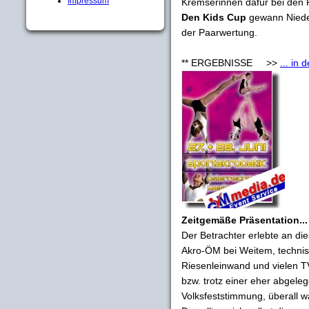
Impressum
Kremserinnen dafür bei den 
Den Kids Cup
gewann Nieder
der Paarwertung.
** ERGEBNISSE >>
... in
Zeitgemäße Präsentation...
Der Betrachter erlebte an d
Akro-ÖM bei Weitem, technisc
Riesenleinwand und vielen TV
bzw. trotz einer eher abgel
Volksfeststimmung, überall wa