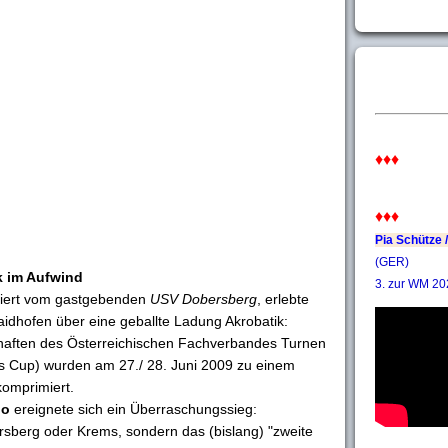
♦♦♦
♦♦♦
Pia Schütze /
(GER)
k im Aufwind
3. zur WM 20
isiert vom gastgebenden
USV Dobersberg
, erlebte
aidhofen über eine geballte Ladung Akrobatik:
schaften des Österreichischen Fachverbandes Turnen
s Cup) wurden am 27./ 28. Juni 2009 zu einem
komprimiert.
io
ereignete sich ein Überraschungssieg:
rsberg oder Krems, sondern das (bislang) "zweite