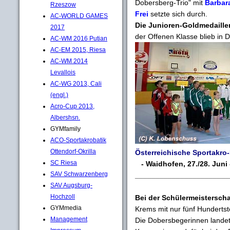
Dobersberg-Trio" mit
Barbara
Rzeszow
Frei
setzte sich durch.
AC-WORLD GAMES
Die Junioren-Goldmedaille
2017
der Offenen Klasse blieb in D
AC-WM 2016 Putian
AC-EM 2015, Riesa
AC-WM 2014
Levallois
AC-WG 2013, Cali
(engl.)
Acro-Cup 2013,
Albershsn.
GYMfamily
ACO-Sportakrobatik
Ottendorf-Okrilla
Österreichische Sportakro
SC Riesa
- Waidhofen, 27./28. Juni 
SAV Schwarzenberg
_______________________
SAV Augsburg-
Hochzoll
Bei der Schülermeisterscha
GYMmedia
Krems mit nur fünf Hunderts
Management
Die Dobersbegerinnen landet