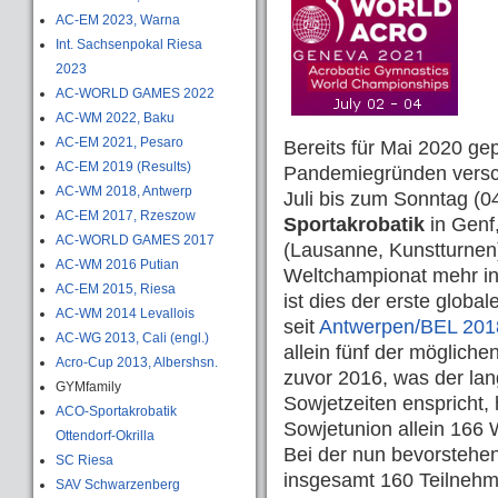
AC-EM 2023, Warna
Int. Sachsenpokal Riesa
2023
AC-WORLD GAMES 2022
AC-WM 2022, Baku
AC-EM 2021, Pesaro
Bereits für Mai 2020 ge
AC-EM 2019 (Results)
Pandemiegründen versch
AC-WM 2018, Antwerp
Juli bis zum Sonntag (04
AC-EM 2017, Rzeszow
Sportakrobatik
in Genf,
AC-WORLD GAMES 2017
(Lausanne, Kunstturnen
AC-WM 2016 Putian
Weltchampionat mehr in 
AC-EM 2015, Riesa
ist dies der erste globa
AC-WM 2014 Levallois
seit
Antwerpen/BEL 201
AC-WG 2013, Cali (engl.)
allein fünf der möglich
Acro-Cup 2013, Albershsn.
zuvor 2016, was der lan
GYMfamily
Sowjetzeiten enspricht,
ACO-Sportakrobatik
Sowjetunion allein 166
Ottendorf-Okrilla
Bei der nun bevorstehe
SC Riesa
insgesamt 160 Teilnehm
SAV Schwarzenberg