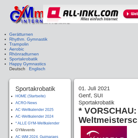
Gerätturnen
Rhythm. Gymnastik
Trampolin
Aerobic
Rhönradturnen
Sportakrobatik
Happy Gymnastics
Deutsch
Englisch
Sportakrobatik
01. Juli 2021
Genf, SUI
HOME (Startseite)
Sportakrobatik
ACRO-News
* VORSCHAU: 2
AC-Weltkalender 2025
AC-Weltkalender 2024
Weltmeistersc
* ALLE GYM-Weltkalender
GYMevents
AC-WM 2024, Guimaraes