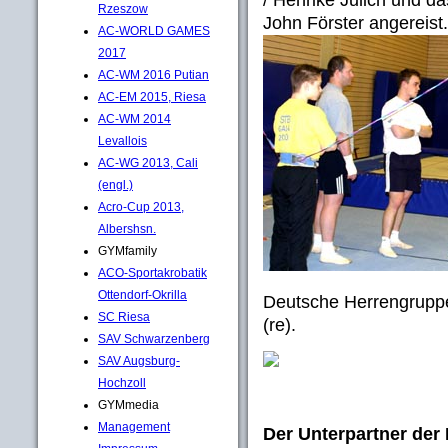
Rzeszow
John Förster angereist..
AC-WORLD GAMES
2017
AC-WM 2016 Putian
AC-EM 2015, Riesa
AC-WM 2014
Levallois
AC-WG 2013, Cali
(engl.)
Acro-Cup 2013,
Albershsn.
GYMfamily
ACO-Sportakrobatik
Ottendorf-Okrilla
Deutsche Herrengruppe
SC Riesa
(re).
SAV Schwarzenberg
SAV Augsburg-
Hochzoll
GYMmedia
Management
Der Unterpartner der 