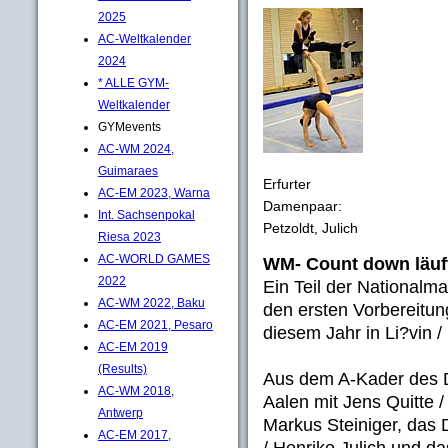
2025
AC-Weltkalender
2024
* ALLE GYM-
Weltkalender
GYMevents
AC-WM 2024,
Guimaraes
Erfurter
AC-EM 2023, Warna
Damenpaar:
Int. Sachsenpokal
Petzoldt, Julich
Riesa 2023
AC-WORLD GAMES
WM- Count down läuft.
2022
Ein Teil der Nationalm
AC-WM 2022, Baku
den ersten Vorbereitu
AC-EM 2021, Pesaro
diesem Jahr in Li?vin /
AC-EM 2019
(Results)
Aus dem A-Kader des 
AC-WM 2018,
Aalen mit Jens Quitte 
Antwerp
Markus Steiniger, das 
AC-EM 2017,
/ Henrike Julich und da