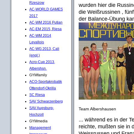
Rzeszow
wurden hier die Russin
AC-WORLD GAMES
die Weißrussinen , fün
2017
der Balance-Übung kame
AC-WM 2016 Putian
AC-EM 2015, Riesa
AC-WM 2014
Levallois
AC-WG 2013, Cali
(engl.)
Acro-Cup 2013,
Albershsn.
GYMfamily
ACO-Sportakrobatik
Ottendorf-Okrilla
SC Riesa
SAV Schwarzenberg
SAV Augsburg-
Team Albershausen
Hochzoll
... während es in der 
GYMmedia
reichte, mußten sie i
Management
Weissrussen und Franzo