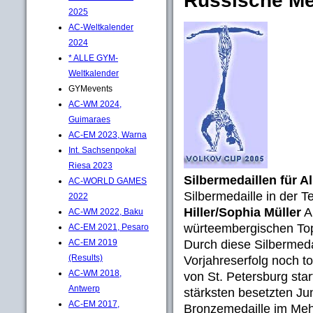
Russische Me
2025
AC-Weltkalender
2024
* ALLE GYM-
Weltkalender
GYMevents
AC-WM 2024,
Guimaraes
AC-EM 2023, Warna
Int. Sachsenpokal
Riesa 2023
Silbermedaillen für 
AC-WORLD GAMES
Silbermedaille in der 
2022
Hiller/Sophia Müller
A
AC-WM 2022, Baku
würteembergischen To
AC-EM 2021, Pesaro
Durch diese Silbermedai
AC-EM 2019
(Results)
Vorjahreserfolg noch t
AC-WM 2018,
von St. Petersburg sta
Antwerp
stärksten besetzten J
AC-EM 2017,
Bronzemedaille im Me