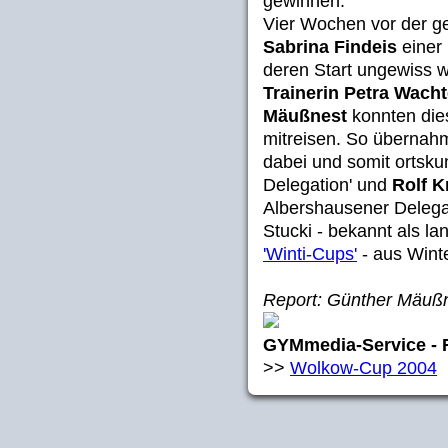
gewinnen.
Vier Wochen vor der g
Sabrina Findeis
einer 
deren Start ungewiss w
Trainerin Petra Wacht
Mäußnest
konnten die
mitreisen. So überna
dabei und somit ortsku
Delegation' und
Rolf K
Albershausener Delega
Stucki - bekannt als la
'Winti-Cups'
- aus Winte
Report: Günther Mäuß
GYMmedia-Service - 
>>
Wolkow-Cup 2004