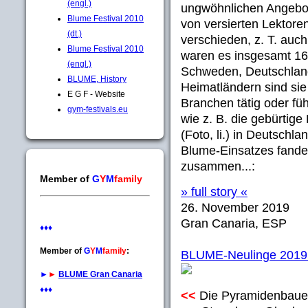
(engl.)
ungwöhnlichen Angebote
Blume Festival 2010
von versierten Lektore
(dt.)
verschieden, z. T. auc
Blume Festival 2010
waren es insgesamt 16
(engl.)
Schweden, Deutschland
BLUME, History
Heimatländern sind sie 
E G F - Website
Branchen tätig oder fü
gym-festivals.eu
wie z. B. die gebürtig
(Foto, li.) in Deutschl
Blume-Einsatzes fanden 
zusammen...:
Member of
G
Y
M
family
» full story «
26. November 2019
Gran Canaria, ESP
♦♦♦
Member of
G
Y
M
family
:
BLUME-Neulinge 2019:
►
►
BLUME Gran Canaria
♦♦♦
<<
Die Pyramidenbauer