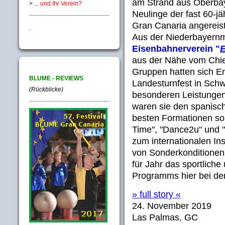
am Strand aus Oberbay
>
... und Ihr Verein?
Neulinge der fast 60-j
Gran Canaria angereist
.
Aus der Niederbayernm
Eisenbahnerverein "
aus der Nähe vom Chi
Gruppen hatten sich E
BLUME - REVIEWS
Landesturnfest in Sch
(Rückblicke)
besonderen Leistungen 
waren sie den spanische
besten Formationen so
Time", "Dance2u" und 
zum internationalen Ins
von Sonderkonditionen
für Jahr das sportlich
Programms hier bei den 
» full story «
24. November 2019
Las Palmas, GC