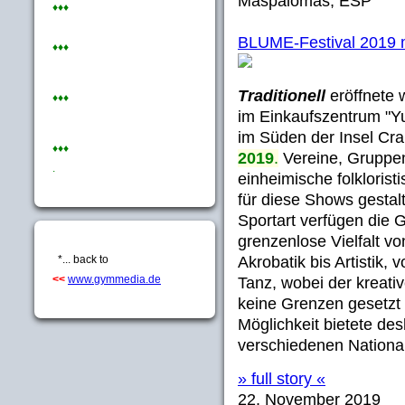
Maspalomas, ESP
♦♦♦
BLUME-Festival 2019 m
♦♦♦
Traditionell
eröffnete
♦♦♦
im Einkaufszentrum "
im Süden der Insel Cr
♦♦♦
2019
.
Vereine, Gruppe
.
einheimische folklorist
für diese Shows gesta
Sportart verfügen die 
grenzenlose Vielfalt v
Akrobatik bis Artistik,
*... back to
<<
www.gymmedia.de
Tanz, wobei der kreativ
keine Grenzen gesetzt
Möglichkeit bietete de
verschiedenen Nationali
» full story «
22. November 2019