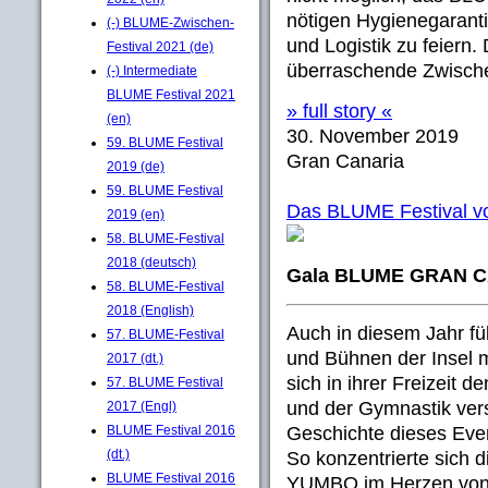
nötigen Hygienegaranti
(-) BLUME-Zwischen-
und Logistik zu feiern.
Festival 2021 (de)
überraschende Zwischen
(-) Intermediate
BLUME Festival 2021
» full story «
(en)
30. November 2019
59. BLUME Festival
Gran Canaria
2019 (de)
59. BLUME Festival
Das BLUME Festival vo
2019 (en)
58. BLUME-Festival
2018 (deutsch)
Gala BLUME GRAN CA
58. BLUME-Festival
2018 (English)
Auch in diesem Jahr fül
57. BLUME-Festival
und Bühnen der Insel m
2017 (dt.)
sich in ihrer Freizeit d
57. BLUME Festival
und der Gymnastik ver
2017 (Engl)
Geschichte dieses Event
BLUME Festival 2016
(dt.)
So konzentrierte sich
BLUME Festival 2016
YUMBO im Herzen von 