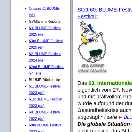
Organiz.C. BLUME-
Statt 60. BLUME-Festiv
Info
Festival"
GYMfamily-Reports
63. BLUME-Festival
2025 (de)
63rd BLUME Festival
2025 (en)
62. BLUME-Festival
2024 (de)
62nd BLUME Festival
'24 (en)
BLUME-Rückblicke
Das
60. Internation
61. BLUME-Festival
eigentlich vom 27. Nov
2023 (de)
und mit prallvollem Pro
61st BLUME Festival
wurde aufgrund der du
2023 (en)
Gesundheitskrise auch
60. BLUME-Festival
abgesagt.*
( siehe
►
BLUM
2022 (de)
Die globale Situatio
60th BLUME Festival
nicht möglich, das 
2022 (en)