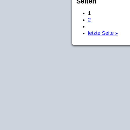
Seiten
1
2
letzte Seite »