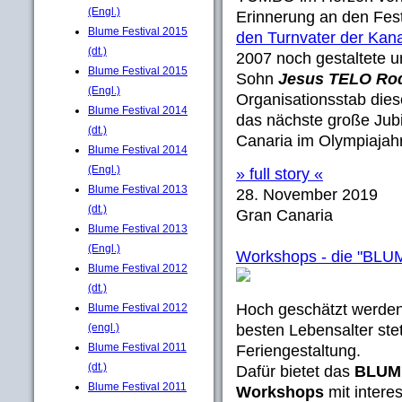
(Engl.)
Erinnerung an den Fes
Blume Festival 2015
den Turnvater der Kana
(dt.)
2007 noch gestaltete 
Blume Festival 2015
Sohn
Jesus TELO Rod
(Engl.)
Organisationsstab diese
Blume Festival 2014
das nächste große Ju
(dt.)
Canaria im Olympiajahr
Blume Festival 2014
(Engl.)
» full story «
Blume Festival 2013
28. November 2019
(dt.)
Gran Canaria
Blume Festival 2013
(Engl.)
Workshops - die "BLU
Blume Festival 2012
(dt.)
Hoch geschätzt werden
Blume Festival 2012
besten Lebensalter ste
(engl.)
Blume Festival 2011
Feriengestaltung.
(dt.)
Dafür bietet das
BLUME-
Blume Festival 2011
Workshops
mit interes