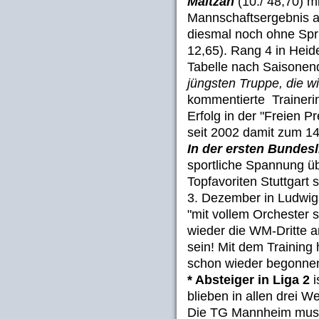
Maltzan
(10./ 48,70) m
Mannschaftsergebnis a
diesmal noch ohne Sp
12,65). Rang 4 in Heid
Tabelle nach Saisonen
jüngsten Truppe, die wi
kommentierte Trainer
Erfolg in der "Freien P
seit 2002 damit zum 14
In der ersten Bundesl
sportliche Spannung ü
Topfavoriten Stuttgart 
3. Dezember in Ludwigs
"mit vollem Orchester 
wieder die WM-Dritte 
sein! Mit dem Training
schon wieder begonnen
* Absteiger in Liga 2
i
blieben in allen drei 
Die TG Mannheim muss