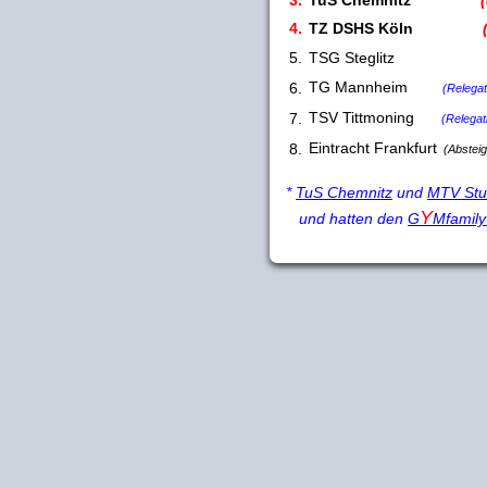
3.
TuS Chemnitz
(qu
4.
TZ DSHS Köln
5.
TSG Steglitz
TG Mannheim
6.
(Relegat
TSV Tittmoning
7.
(Relegati
Eintracht Frankfurt
8.
(Absteig
*
TuS Chemnitz
und
MTV Stut
Y
und hatten den
G
Mfamily