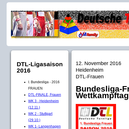
12. November 2016
DTL-Ligasaison
Heidenheim
2016
DTL-Frauen
I. Bundesliga - 2016
Bundesliga-Fr
FRAUEN
Wettkampftag
DTL-FINALE, Frauen
WK 3 - Heidenheim
(12.11.)
WK 2 - Stuttgart
(29.10.)
WK 1- Langenhagen