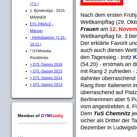
(7.5.)
1. Bundesliga - 2016,
Nach dem ersten Frühj
MÄNNER
Wettkampftag (29. Okt
DTL-FINALE -
Frauen
am
12. Novem
Männer
Wettkampftag Nr. 3 ber
- Herbstsaison: (1.10 -
Der erklärte Favorit und
19.11.)
auch auch diesen Wettk
* GYMmedia-
den Tagessieg - trotz
K
Rückblicke:
(54,20) - erstmals an d
> DTL-Saison 2016
mit Rang 2 zufrieden - z
< DTL-Saison 2015
dahinter überraschend 
< DTL-Saison 2014
Rang ihrer Italienerin
> DTL-Saison 2013
überraschend auf Platz
Berlinerinnen aber 5 
vom angestrebten 4. Fin
Dem
TuS Chemnitz
je
Member of
G
Y
M
family
sicher als Dritter der T
Dezember in Ludwigsbur