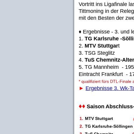
Vortritt ins Ligafinal
Tittmoning in der Rel
mit den Besten der zw
♦ Ergebnisse - 3. und 
1.
TG Karlsruhe -Söll
2.
MTV Stuttgar
t -
3. TSG Steglitz
4.
TuS Chemnitz-Alte
5. TG Mannheim - 195
Eintracht Frankfurt - 1
* qualifiziert fürs DTL-Final
►
Ergebnisse 3. Wk-T
♦♦
Saison Abschluss-
1.
MTV Stuttgart
(q
2.
TG Karlsruhe-Söllingen