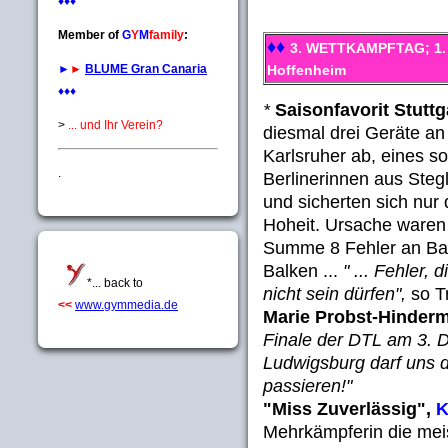
♦♦♦
Member of
G
Y
M
family
:
♦♦
3. WETTKAMPFTAG; 1. B
►
►
BLUME Gran Canaria
Hoffenheim
♦♦♦
*
Saisonfavorit Stuttg
>
... und Ihr Verein?
diesmal drei Geräte an
Karlsruher ab, eines so
.
Berlinerinnen aus Stegl
und sicherten sich nur
Hoheit. Ursache waren 
Summe 8 Fehler an Ba
Balken ...
" ... Fehler, 
*... back to
nicht sein dürfen",
so Tr
<<
www.gymmedia.de
Marie Probst-Hinder
Finale der DTL am 3. 
Ludwigsburg darf uns d
passieren!"
"Miss Zuverlässig",
K
Mehrkämpferin die meis