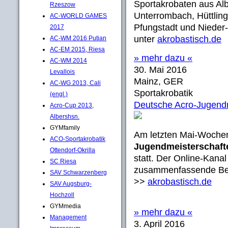
Sportakrobaten aus Al
Rzeszow
Unterrombach, Hüttling
AC-WORLD GAMES
Pfungstadt und Nieder
2017
unter
akrobastisch.de
AC-WM 2016 Putian
AC-EM 2015, Riesa
» mehr dazu «
AC-WM 2014
30. Mai 2016
Levallois
Mainz, GER
AC-WG 2013, Cali
Sportakrobatik
(engl.)
Deutsche Acro-Jugend
Acro-Cup 2013,
Albershsn.
GYMfamily
Am letzten Mai-Woche
ACO-Sportakrobatik
Jugendmeisterschaft
Ottendorf-Okrilla
statt. Der Online-Kanal
SC Riesa
zusammenfassende Beri
SAV Schwarzenberg
>>
akrobastisch.de
SAV Augsburg-
Hochzoll
GYMmedia
» mehr dazu «
Management
3. April 2016