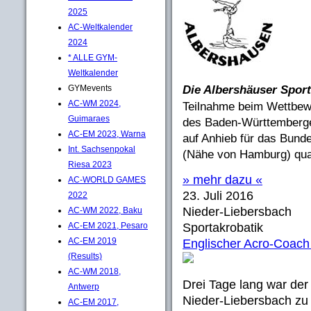
2025
AC-Weltkalender
2024
* ALLE GYM-
Weltkalender
GYMevents
Die Albershäuser Spor
AC-WM 2024,
Teilnahme beim Wettbew
Guimaraes
des Baden-Württemberger
AC-EM 2023, Warna
auf Anhieb für das Bun
Int. Sachsenpokal
(Nähe von Hamburg) qual
Riesa 2023
» mehr dazu «
AC-WORLD GAMES
23. Juli 2016
2022
Nieder-Liebersbach
AC-WM 2022, Baku
AC-EM 2021, Pesaro
Sportakrobatik
AC-EM 2019
Englischer Acro-Coach
(Results)
AC-WM 2018,
Drei Tage lang war der
Antwerp
Nieder-Liebersbach zu 
AC-EM 2017,