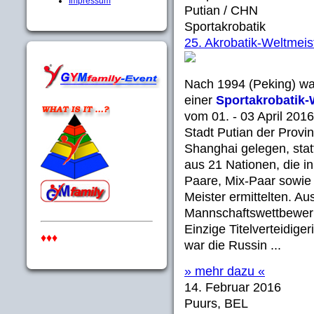
Impressum
Putian / CHN
Sportakrobatik
25. Akrobatik-Weltmeis
Nach 1994 (Peking) wa
einer
Sportakrobatik-
vom 01. - 03 April 201
Stadt Putian der Provi
Shanghai gelegen, stat
aus 21 Nationen, die i
Paare, Mix-Paar sowie
Meister ermittelten. Au
Mannschaftswettbewerb
Einzige Titelverteidige
♦♦♦
war die Russin
...
» mehr dazu «
14. Februar 2016
Puurs, BEL