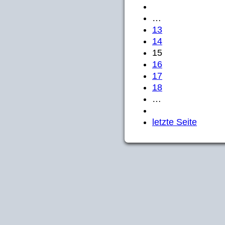
…
13
14
15
16
17
18
…
letzte Seite