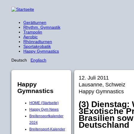
Gerätturnen
Rhythm. Gymnastik
Trampolin
Aerobic
Rhönradturnen
Sportakrobatik
Happy Gymnastics
Deutsch
Englisch
12. Juli 2011
Happy
Lausanne, Schweiz
Gymnastics
Happy Gymnastics
(3) Dienstag:
HOME (Startseite)
3Exotische P
Happy Gym News
Brasilien sowi
Breitensportkalender
Deutschland
2024
Breitensport-Kalender