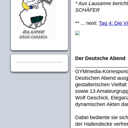
* Aus Lausanne beric
SCHÄFER
** ... next:
Tag 4: Die V
Der Deutsche Abend
__________________
GYMmedia-Korrespon
Deutschen Abend ausge
gestalterischen Vielfal
sowie 13 Amateurgrupp
Wolf Geschick, Eleganz
dynamischen Akten dars
Dabei bediente sie sic
der Hallendecke verfr