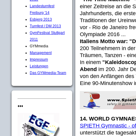
einer Zeitreise an die 
Landesturnfest
Jahrhunderts, die ersten
Freiburg '14
Traditionen der Ureinw
Esbjerg 2013
Turnfest / DM 2013
vor - Rio de Janeiro fre
GymFestival Stuttgart
Olympiade 2016 ...
2011
Italiens Motto war: "
GYMmedia
200 Teilnehmern in de
Management
Träumen, Tanzen - eine
Impressum
In einem
"Kaleidosco
Leistungen
Abend
im 200. Jahr D
Das GYMmedia-Team
von den Anfängen des 
Eine 90-Minutenshow in d
♦♦♦
14. WORLD GYMNAE
SPIETH Gymnastic - off
unterstützt die tages