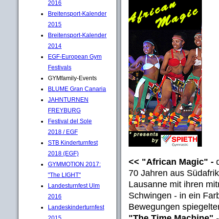
2016
Breitensport-Kalender
2015
Breitensport-Kalender
2014
EGF-European Gym
Festivals
GYMfamily-Events
BLUME Gran Canaria
JAHNTURNEN
FREYBURG
Festival del Sole
2018 / EGF
STB Kinderturnfest
2018 (EGF)
<< "African Magic" -
d
GYMMOTION 2017:
70 Jahren aus Südafrik
"The LIGHT"
Lausanne mit ihren mi
Landesturnfest Ulm
Schwingen - in ein Far
2016
Bewegungen spiegelten 
Landeskinderturnfest
"The Time Machine"
-
2015