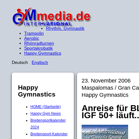
Gerätturnen
Rhythm. Gymnastik
Trampolin
Aerobic
Rhönradturnen
Sportakrobatik
Happy Gymnastics
Deutsch
Englisch
23. November 2006
Happy
Maspalomas / Gran C
Gymnastics
Happy Gymnastics
Anreise für 
HOME (Startseite)
IGF 50+ läuft.
Happy Gym News
Breitensportkalender
2024
Breitensport-Kalender