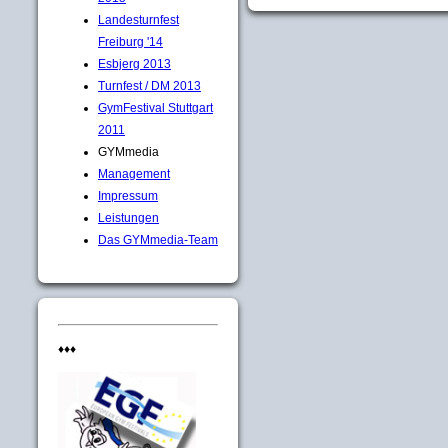
Landesturnfest
Freiburg '14
Esbjerg 2013
Turnfest / DM 2013
GymFestival Stuttgart
2011
GYMmedia
Management
Impressum
Leistungen
Das GYMmedia-Team
♦♦♦