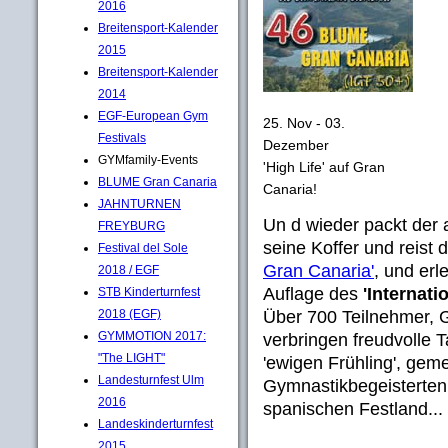
2016
Breitensport-Kalender
2015
Breitensport-Kalender
2014
EGF-European Gym
25. Nov - 03.
Festivals
Dezember
GYMfamily-Events
'High Life' auf Gran
BLUME Gran Canaria
Canaria!
JAHNTURNEN
Un d wieder packt der a
FREYBURG
seine Koffer und reis
Festival del Sole
Gran Canaria'
, und erl
2018 / EGF
Auflage des
'Internati
STB Kinderturnfest
Über 700 Teilnehmer, 
2018 (EGF)
GYMMOTION 2017:
verbringen freudvolle 
"The LIGHT"
'ewigen Frühling', gem
Landesturnfest Ulm
Gymnastikbegeisterte
2016
spanischen Festland..
Landeskinderturnfest
2015