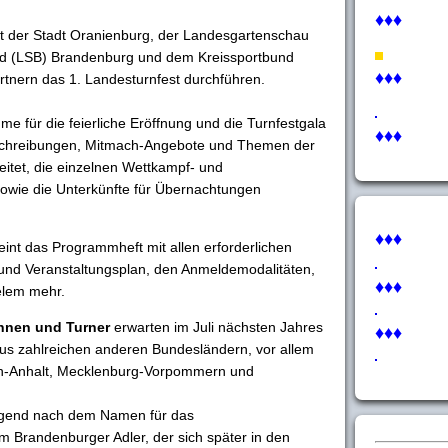
♦♦♦
 der Stadt Oranienburg, der Landesgartenschau
 (LSB) Brandenburg und dem Kreissportbund
♦♦♦
rtnern das 1. Landesturnfest durchführen.
e für die feierliche Eröffnung und die Turnfestgala
♦♦♦
sschreibungen, Mitmach-Angebote und Themen der
itet, die einzelnen Wettkampf- und
sowie die Unterkünfte für Übernachtungen
♦♦♦
int das Programmheft mit allen erforderlichen
 und Veranstaltungsplan, den Anmeldemodalitäten,
♦♦♦
elem mehr.
nnen und Turner
erwarten im Juli nächsten Jahres
♦♦♦
us zahlreichen anderen Bundesländern, vor allem
en-Anhalt, Mecklenburg-Vorpommern und
ingend nach dem Namen für das
m Brandenburger Adler, der sich später in den