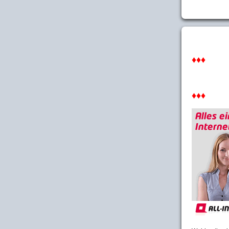
♦♦♦
♦♦♦