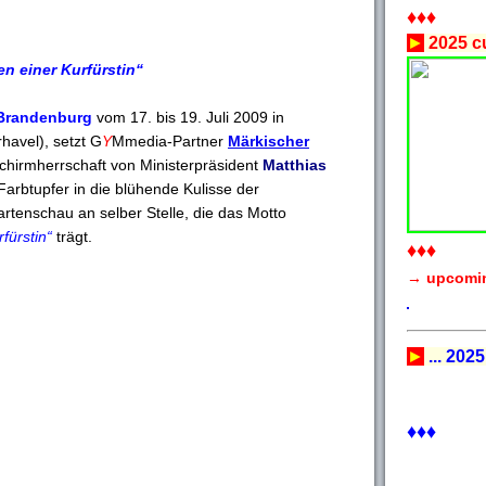
♦♦♦
►
2025 cu
en einer Kurfürstin“
 Brandenburg
vom 17. bis 19. Juli 2009 in
havel), setzt G
Y
Mmedia-Partner
Märkischer
chirmherrschaft von Ministerpräsident
Matthias
Farbtupfer in die blühende Kulisse der
tenschau an selber Stelle, die das Motto
fürstin“
trägt.
♦♦♦
→ upcomi
►
... 2025
♦♦♦