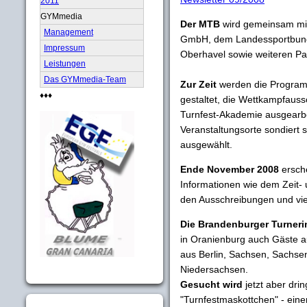
2011
GYMmedia
Der MTB
wird gemeinsam mit
Management
GmbH, dem Landessportbund
Impressum
Oberhavel sowie weiteren Pa
Leistungen
Das GYMmedia-Team
Zur Zeit
werden die Programm
♦♦♦
gestaltet, die Wettkampfau
Turnfest-Akademie ausgearbe
Veranstaltungsorte sondiert 
ausgewählt.
Ende November 2008
ersche
Informationen wie dem Zeit-
den Ausschreibungen und vi
Die Brandenburger Turneri
in Oranienburg auch Gäste a
aus Berlin, Sachsen, Sachs
Niedersachsen.
Gesucht wird
jetzt aber dr
"Turnfestmaskottchen" - eine