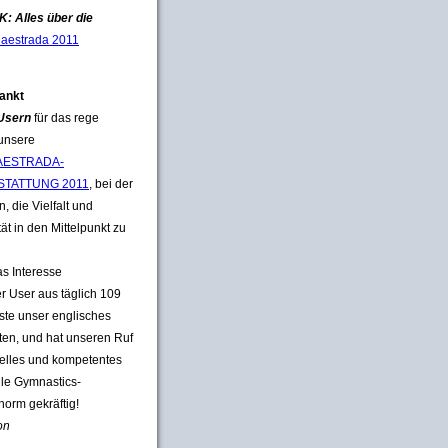
: Alles über die
aestrada 2011
ankt
 Usern
für das rege
 unsere
ESTRADA-
STATTUNG 2011
, bei der
, die Vielfalt und
tät in den Mittelpunkt zu
s Interesse
er User aus täglich 109
te unser englisches
ften, und hat unseren Ruf
uelles und kompetentes
lle Gymnastics-
norm gekräftig!
on