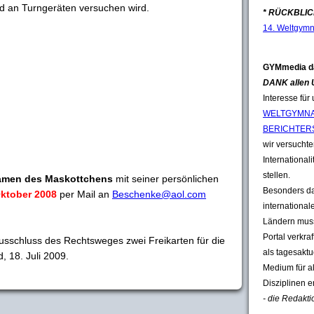
d an Turngeräten versuchen wird.
* RÜCKBLICK
14. Weltgymn
GYMmedia d
DANK allen
Interesse für
WELTGYMNA
BERICHTER
wir versuchten
Internationali
stellen.
Namen des Maskottchens
mit seiner persönlichen
Besonders da
Oktober 2008
per Mail an
Beschenke@aol.com
international
Ländern muss
Portal verkra
usschluss des Rechtsweges zwei Freikarten für die
als tagesakt
 18. Juli 2009.
Medium für a
Disziplinen e
- die Redakti