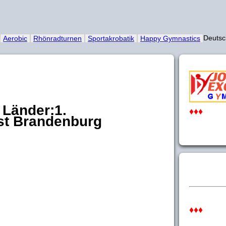
Deut
Aerobic
Rhönradturnen
Sportakrobatik
Happy Gymnastics
e Länder:1.
♦♦♦
st Brandenburg
♦♦♦