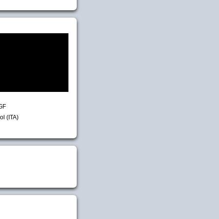
GF
ol (ITA)