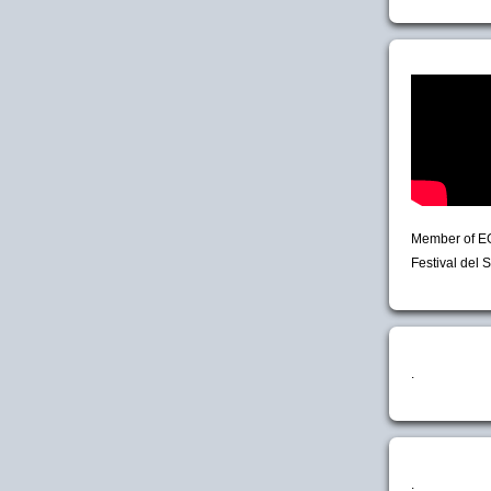
Member of E
Festival del S
.
.