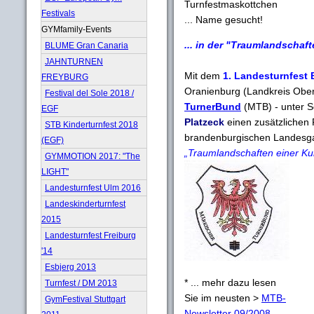
Turnfestmaskottchen
Festivals
... Name gesucht!
GYMfamily-Events
... in der "Traumlandschaft
BLUME Gran Canaria
JAHNTURNEN
Mit dem
1. Landesturnfest
FREYBURG
Oranienburg
(Landkreis Ober
Festival del Sole 2018 /
TurnerBund
(MTB) - unter
S
EGF
Platzeck
einen zusätzlichen 
STB Kinderturnfest 2018
brandenburgischen Landesgar
(EGF)
„Traumlandschaften einer Kur
GYMMOTION 2017: "The
LIGHT"
Landesturnfest Ulm 2016
Landeskinderturnfest
2015
Landesturnfest Freiburg
'14
Esbjerg 2013
* ... mehr dazu lesen
Turnfest / DM 2013
Sie im neusten >
MTB-
GymFestival Stuttgart
Newsletter 09/2008