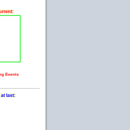
rrent:
ng Events
 at last:
.