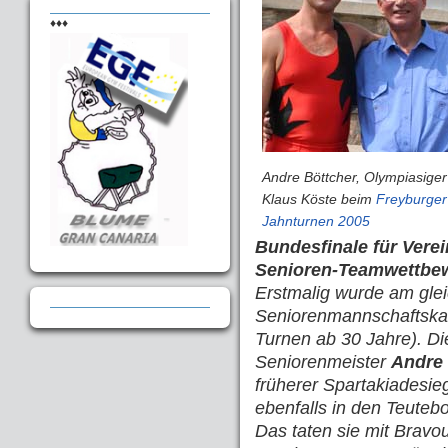
♦♦♦
Andre Böttcher, Olympiasiger
Klaus Köste beim
Freyburger
Jahnturnen 2005
Bundesfinale für Vere
Senioren-Teamwettbew
Erstmalig wurde am glei
Seniorenmannschaftskam
Turnen ab 30 Jahre). 
Seniorenmeister
Andre 
früherer Spartakiadesie
ebenfalls in den Teuteb
Das taten sie mit Bravou