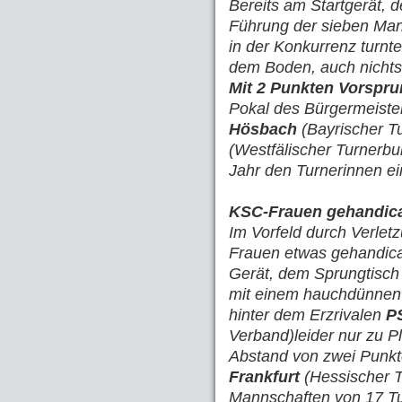
Bereits am Startgerät,
Führung der sieben Mann
in der Konkurrenz turnte
dem Boden, auch nicht
Mit 2 Punkten Vorspr
Pokal des Bürgermeiste
Hösbach
(Bayrischer T
(Westfälischer Turnerbu
Jahr den Turnerinnen ei
KSC-Frauen gehandica
Im Vorfeld durch Verlet
Frauen etwas gehandicap
Gerät, dem Sprungtisch 
mit einem hauchdünnen 
hinter dem Erzrivalen
P
Verband)leider nur zu Pl
Abstand von zwei Punkt
Frankfurt
(Hessischer 
Mannschaften von 17 Tu