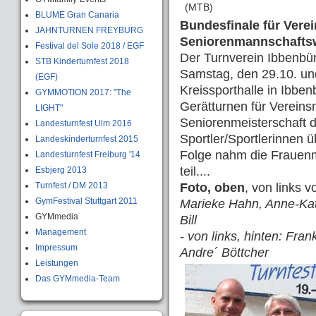
(MTB)
BLUME Gran Canaria
Bundesfinale für Ver
JAHNTURNEN FREYBURG
Seniorenmannschafts
Festival del Sole 2018 / EGF
Der Turnverein Ibbenbü
STB Kinderturnfest 2018
Samstag, den 29.10. un
(EGF)
Kreissporthalle in Ibbe
GYMMOTION 2017: "The
Gerätturnen für Verein
LIGHT"
Seniorenmeisterschaft 
Landesturnfest Ulm 2016
Sportler/Sportlerinnen 
Landeskinderturnfest 2015
Folge nahm die Frauen
Landesturnfest Freiburg '14
teil....
Esbjerg 2013
Turnfest / DM 2013
Foto, oben
, von links v
GymFestival Stuttgart 2011
Marieke Hahn, Anne-Katr
GYMmedia
Bill
Management
- von links, hinten: Fran
Impressum
Andre´ Böttcher
Leistungen
Das GYMmedia-Team