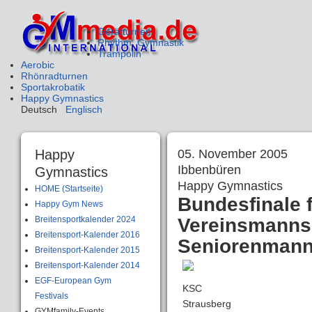
Gerätturnen
Rhythm. Gymnastik
Trampolin
Aerobic
Rhönradturnen
Sportakrobatik
Happy Gymnastics
Deutsch
Englisch
Happy
05. November 2005
Ibbenbüren
Gymnastics
Happy Gymnastics
HOME (Startseite)
Bundesfinale 
Happy Gym News
Breitensportkalender 2024
Vereinsmanns
Breitensport-Kalender 2016
Seniorenmann
Breitensport-Kalender 2015
Breitensport-Kalender 2014
EGF-European Gym
KSC
Festivals
Strausberg
GYMfamily-Events