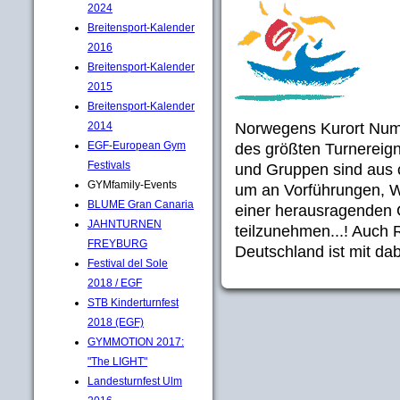
2024
Breitensport-Kalender
2016
Breitensport-Kalender
2015
Breitensport-Kalender
Norwegens Kurort Numm
2014
EGF-European Gym
des größten Turnereign
Festivals
und Gruppen sind aus c
GYMfamily-Events
um an Vorführungen, 
BLUME Gran Canaria
einer herausragenden 
JAHNTURNEN
teilzunehmen...! Auch 
FREYBURG
Deutschland ist mit dab
Festival del Sole
2018 / EGF
STB Kinderturnfest
2018 (EGF)
GYMMOTION 2017:
"The LIGHT"
Landesturnfest Ulm