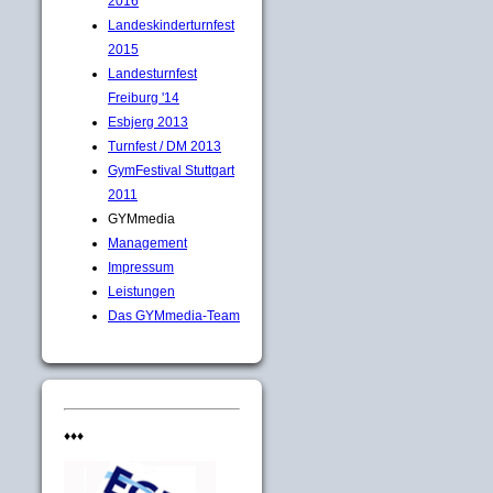
2016
Landeskinderturnfest
2015
Landesturnfest
Freiburg '14
Esbjerg 2013
Turnfest / DM 2013
GymFestival Stuttgart
2011
GYMmedia
Management
Impressum
Leistungen
Das GYMmedia-Team
♦♦♦