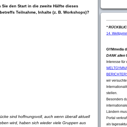
Sie den Start in die zweite Hälfte dieses
betreffs Teilnahme, Inhalte (z. B. Workshops)?
* RÜCKBLICK
14. Weltgymn
GYMmedia d
DANK allen
Interesse für
WELTGYMNA
BERICHTER
wir versuchten
Internationali
stellen.
Besonders da
international
Ländern muss
ücke sind hoffnungsvoll, auch wenn überall aktuell
Portal verkra
ieben wird, haben sich wieder viele Gruppen aus
als tagesakt