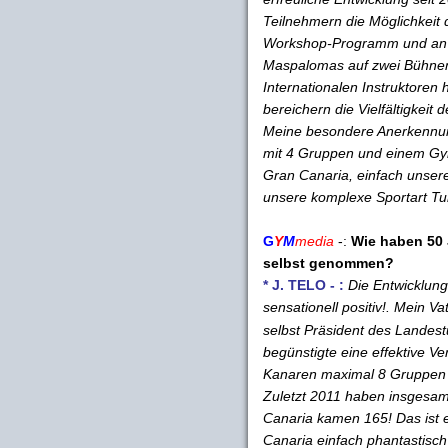
Teilnehmern die Möglichkeit
Workshop-Programm und an d
Maspalomas auf zwei Bühnen
Internationalen Instruktoren
bereichern die Vielfältigkei
Meine besondere Anerkennung
mit 4 Gruppen und einem Gym
Gran Canaria, einfach unser
unsere komplexe Sportart Tur
G
Y
M
media
-:
Wie haben 50 
selbst genommen?
* J. TELO - :
Die Entwicklung
sensationell positiv!. Mein Va
selbst Präsident des Landest
begünstigte eine effektive Ve
Kanaren maximal 8 Gruppen u
Zuletzt 2011 haben insgesam
Canaria kamen 165! Das ist e
Canaria einfach phantastisch 