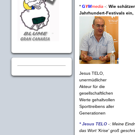
*
G
Y
M
media
-:
Wie schätzen 
Jahrhundert-Festivals ein, 
Jesus TELO,
unermüdlicher
Akteur für die
gesellschaftlichen
Werte gehaltvollen
Sporttreibens aller
Generationen
* Jesus TELO
-:
Meine Eindr
das Wort 'Krise' groß geschr