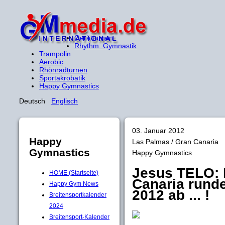
Gerätturnen
Rhythm. Gymnastik
Trampolin
Aerobic
Rhönradturnen
Sportakrobatik
Happy Gymnastics
Deutsch
Englisch
03. Januar 2012
Happy
Las Palmas / Gran Canaria
Gymnastics
Happy Gymnastics
Jesus TELO: 
HOME (Startseite)
Canaria rund
Happy Gym News
2012 ab ... !
Breitensportkalender
2024
Breitensport-Kalender