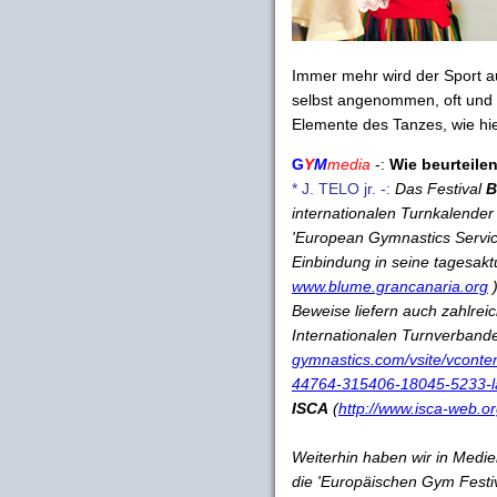
Immer mehr wird der Sport a
selbst angenommen, oft und ei
Elemente des Tanzes, wie hi
G
Y
M
media
-:
Wie beurteile
* J. TELO jr. -:
Das Festival
B
internationalen Turnkalender 
'European Gymnastics Servi
Einbindung in seine tagesaktu
www.blume.grancanaria.org
)
Beweise liefern auch zahlre
Internationalen Turnverbande
gymnastics.com/vsite/vcont
44764-315406-18045-5233-l
ISCA
(
http://www.isca-web.o
Weiterhin haben wir in Medie
die 'Europäischen Gym Festi