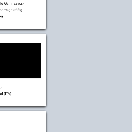
lle Gymnastics-
norm gekräftig!
on
GF
ol (ITA)