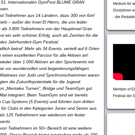
m 51. Internationalen GymFest BLUME GRAN
Medium für a
ssen.
Disziplinen e
d Teilnehmer aus 14 Ländern, dazu 300 von fünf
- die Redakti
els – außer der Insel El Hierro, die uns leider
r als 3.800 Teilnehmern von der Hauptinsel Gran
ut ein sehr schöner Erfolg, auch als Zeichen für die
e des Jahrhundert-Gym Festival.
tlich betraf: Mehr als 34 Events, verteilt auf 6 Orten
n einen
exzellenten Parcour für alle Aktiven an!
ieder über 1.000 Aktiven an den Sportevents mit
war vor wundervollen und begeisterungsfähigen
e Matinees von Judo und Synchronschwimmen waren
gten die Zukunftspotentiale für die Jugend.
von „Mentales Turnen“, Bridge und TeamGym gut
Member of E
Mal integriert. Beim TeamGym sind wir bereits
Festival del S
n Cup-Systems (5 Events) und führten zum dritten
r Clubs in den Kategorien Junior und Senior aus.
als 125 Teilnehmern war wiederum ein fester
vents.
.
von Teilnehmern im 50+ Bereich ist eine weitere
2005. Dieser Bereich bietet inzwischen mehr als 700