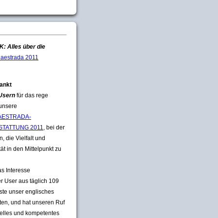
: Alles über die
aestrada 2011
ankt
 Usern
für das rege
 unsere
ESTRADA-
STATTUNG 2011
, bei der
, die Vielfalt und
tät in den Mittelpunkt zu
s Interesse
er User aus täglich 109
te unser englisches
ften, und hat unseren Ruf
uelles und kompetentes