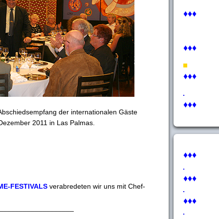
♦♦♦
♦♦♦
♦♦♦
♦♦♦
 Abschiedsempfang der internationalen Gäste
 Dezember 2011 in Las Palmas.
♦♦♦
♦♦♦
ME-FESTIVALS
verabredeten wir uns mit Chef-
♦♦♦
___________________