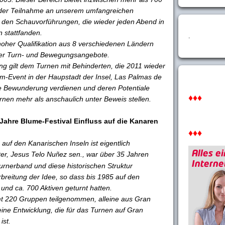
 der Teilnahme an unserem umfangreichen
en Schauvorführungen, die wieder jeden Abend in
 stattfanden.
.
 hoher Qualifikation aus 8 verschiedenen Ländern
t der Turn- und Bewegungsangebote.
 gilt dem Turnen mit Behinderten, die 2011 wieder
-Event in der Haupstadt der Insel, Las Palmas de
e Bewunderung verdienen und deren Potentiale
♦♦♦
nen mehr als anschaulich unter Beweis stellen.
Jahre Blume-Festival Einfluss auf die Kanaren
♦♦♦
 auf den Kanarischen Inseln ist eigentlich
ter, Jesus Telo Nu
ez sen., war über 35 Jahren
ñ
urnerband und diese historischen Struktur
rbreitung der Idee, so dass bis 1985 auf den
nd ca. 700 Aktiven geturnt hatten.
t 220 Gruppen teilgenommen, alleine aus Gran
ine Entwicklung, die für das Turnen auf Gran
ist.