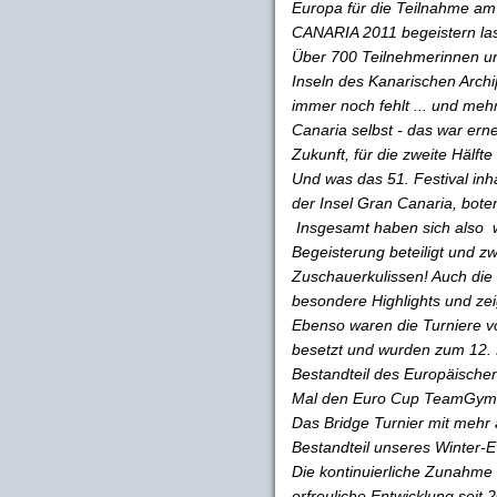
Europa für die Teilnahme a
CANARIA 2011 begeistern la
Über 700 Teilnehmerinnen un
Inseln des Kanarischen Archip
immer noch fehlt ... und meh
Canaria selbst - das war erne
Zukunft, für die zweite Hälft
Und was das 51. Festival inhal
der Insel Gran Canaria, bote
Insgesamt haben sich also w
Begeisterung beteiligt und z
Zuschauerkulissen! Auch di
besondere Highlights und zei
Ebenso waren die Turniere 
besetzt und wurden zum 12. 
Bestandteil des Europäische
Mal den Euro Cup TeamGym fü
Das Bridge Turnier mit mehr 
Bestandteil unseres Winter-E
Die kontinuierliche Zunahme 
erfreuliche Entwicklung seit 