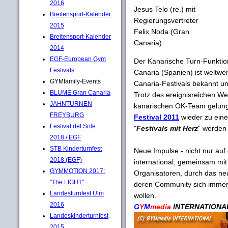
2016
Jesus Telo (re.) mit
Breitensport-Kalender
Regierungsvertreter
2015
Felix Noda (Gran
Breitensport-Kalender
Canaria)
2014
EGF-European Gym
Der Kanarische Turn-Funkti
Festivals
Canaria (Spanien) ist weltwe
GYMfamily-Events
Canaria-Festivals bekannt un
BLUME Gran Canaria
Trotz des ereignisreichen W
JAHNTURNEN
kanarischen OK-Team gelun
FREYBURG
Festival 2011
wieder zu eine
Festival del Sole
"
Festivals mit Herz
" werden 
2018 / EGF
STB Kinderturnfest
Neue Impulse - nicht nur auf
2018 (EGF)
international, gemeinsam mit
GYMMOTION 2017:
Organisatoren, durch das neu
"The LIGHT"
deren Community sich immer 
Landesturnfest Ulm
wollen.
2016
G
Y
M
media
INTERNATIONA
Landeskinderturnfest
2015