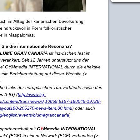
uch im Alltag der kanarischen Bevölkerung
ndrucksvoll in Form folkloristischer
er in Maspalomas.
n Sie die internationale Resonanz?
LUME GRAN CANARIA
ist inzwischen fest im
verankert. Seit 12 Jahren unterstützt uns der
ce' GYMmedia INTERNATIONAL durch die effektive
elle Berichterstattung auf dieser Website (>
.
iche Links der europäischen Turnverbände sowie des
s (FIG) (
http://www.fig-
ent/content/transnews/0,10869,5187-188048-19728-
ayout188-205270-news-item,00.html
) oder auch
rg/english/events/blumegrancanaria
)
npartnerschaft mit
G
Y
Mmedia INTERNATIONAL
vals' (EGF) in einem Network (EGF) verbunden (>