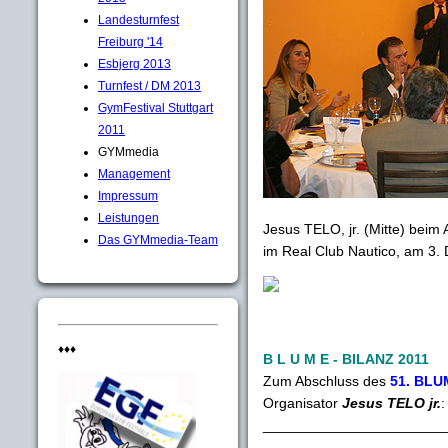
Landesturnfest
Freiburg '14
Esbjerg 2013
Turnfest / DM 2013
GymFestival Stuttgart
2011
GYMmedia
Management
Impressum
Leistungen
Jesus TELO, jr. (Mitte) beim
Das GYMmedia-Team
im Real Club Nautico, am 3.
♦♦♦
B L U M E - BILANZ 2011
Zum Abschluss des
51. BLU
Organisator
Jesus TELO jr.
:
_______________________