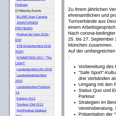
Festivals
Zu ihrem jährlichen Ve
GYMfamily-Events
ehrenamtlichen und pro
BLUME Gran Canaria
Turnverbände aus Deut
JAHNTURNEN
einem Arbeitsgespräc
FREYBURG
Nach corona-bedingte
Festival del Sole 2018 /
25. bis 27. September 
EGF
München zusammen.
STB Kinderturnfest 2018
Auf der umfangreichen
(EGF)
:
GYMMOTION 2017: "The
LIGHT"
Vorbereitung des
Landesturnfest Ulm 2016
"Safe Sport"-Kult
Landeskinderturnfest
drei Verbänden al
2015
Umgang mit den 
Landesturnfest Freiburg
Status Quo und E
'14
Parkour
Esbjerg 2013
Strategien im Be
Turnfest / DM 2013
Vereinsberatung, 
GymFestival Stuttgart
Präsentation der