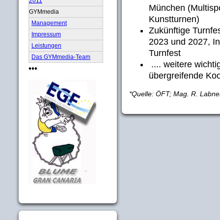
2011
München (Multispo
GYMmedia
Kunstturnen)
Management
Zukünftige Turnf
Impressum
2023 und 2027, In
Leistungen
Turnfest
Das GYMmedia-Team
.... weitere wicht
♦♦♦
übergreifende Koo
*Quelle: ÖFT; Mag. R. Labne