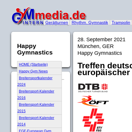
Gerätturnen
Rhythm. Gymnastik
Trampolin
28. September 2021
Happy
München, GER
Gymnastics
Happy Gymnastics
Treffen deuts
HOME (Startseite)
europäischer
Happy Gym News
Breitensportkalender
2024
Breitensport-Kalender
2016
Breitensport-Kalender
2015
Breitensport-Kalender
2014
EGF-European Gym