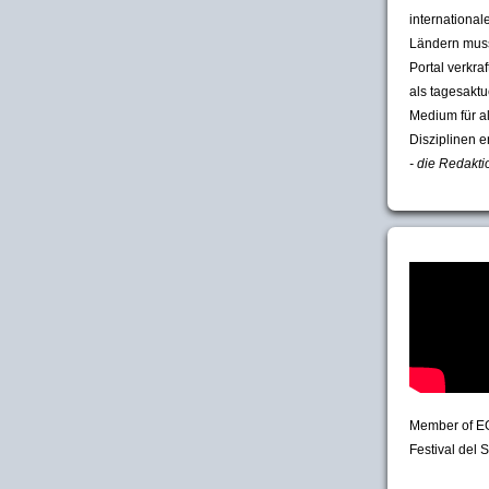
international
Ländern muss
Portal verkra
als tagesakt
Medium für a
Disziplinen e
- die Redakti
Member of E
Festival del S