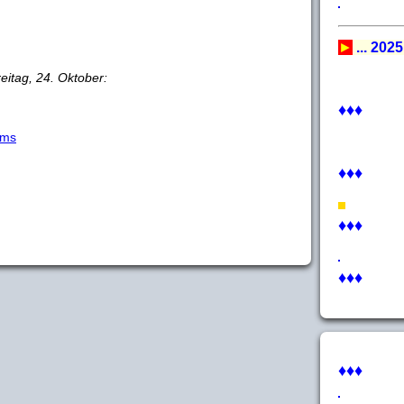
►
... 2025
reitag, 24. Oktober:
♦♦♦
ams
♦♦♦
♦♦♦
♦♦♦
♦♦♦