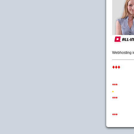
Webhosting 
♦♦♦
♦♦♦
♦♦♦
♦♦♦