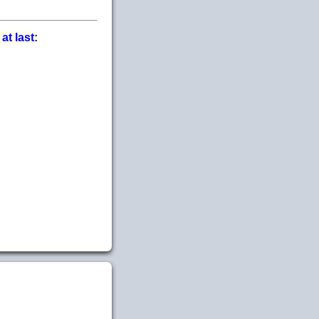
 at last:
.