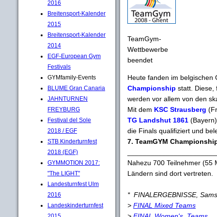
2016
Breitensport-Kalender
2015
Breitensport-Kalender
TeamGym-
2014
Wettbewerbe
EGF-European Gym
beendet
Festivals
Heute fanden im belgischen 
GYMfamily-Events
Championship
statt. Diese
BLUME Gran Canaria
werden vor allem von den sk
JAHNTURNEN
Mit dem
KSC Strausberg
(Fr
FREYBURG
TG Landshut 1861
(Bayern)
Festival del Sole
die Finals qualifiziert und bel
2018 / EGF
7. TeamGYM Championship
STB Kinderturnfest
_______________________
2018 (EGF)
Nahezu 700 Teilnehmer (55 
GYMMOTION 2017:
Ländern sind dort vertreten.
"The LIGHT"
Landesturnfest Ulm
* FINALERGEBNISSE, Samst
2016
>
FINAL Mixed Teams
Landeskinderturnfest
>
FINAL Women's Teams
2015