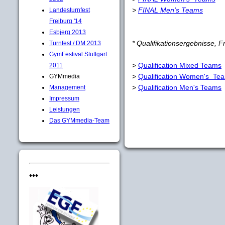
>
FINAL Men's Teams
Landesturnfest
Freiburg '14
Esbjerg 2013
* Qualifikationsergebnisse, F
Turnfest / DM 2013
GymFestival Stuttgart
>
Qualification Mixed Teams
2011
>
Qualification Women's Te
GYMmedia
>
Qualification Men's Teams
Management
Impressum
Leistungen
Das GYMmedia-Team
♦♦♦