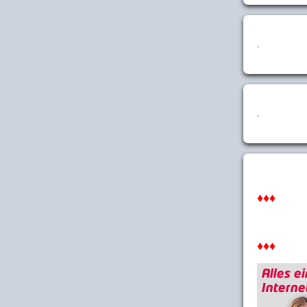
.
.
♦♦♦
♦♦♦