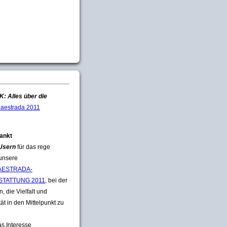
: Alles über die
aestrada 2011
ankt
 Usern
für das rege
 unsere
ESTRADA-
STATTUNG 2011
, bei der
, die Vielfalt und
tät in den Mittelpunkt zu
s Interesse