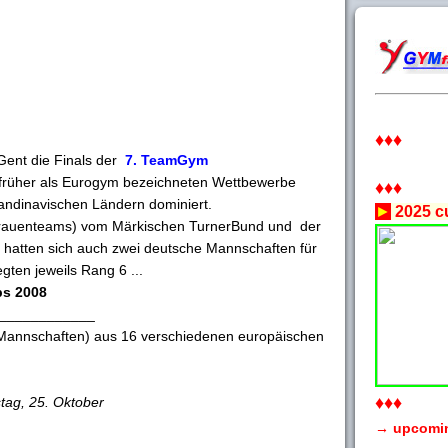
♦♦♦
Gent die Finals der
7. TeamGym
, früher als Eurogym bezeichneten Wettbewerbe
♦♦♦
andinavischen Ländern dominiert.
►
2025 cu
auenteams) vom Märkischen TurnerBund und der
 hatten sich auch zwei deutsche Mannschaften für
egten jeweils Rang 6 ...
s 2008
____________
Mannschaften) aus 16 verschiedenen europäischen
♦♦♦
ag, 25. Oktober
→ upcomi