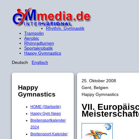
Gerätturnen
Rhythm. Gymnastik
Trampolin
Aerobic
Rhönradturnen
Sportakrobatik
Happy Gymnastics
Deutsch
Englisch
25. Oktober 2008
Happy
Gent, Belgien
Gymnastics
Happy Gymnastics
VII. Europäi
HOME (Startseite)
Meisterschaf
Happy Gym News
Breitensportkalender
2024
Breitensport-Kalender