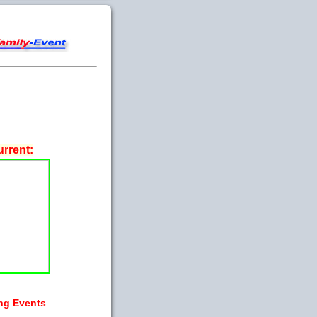
rrent:
ng Events