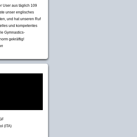
er User aus täglich 109
te unser englisches
ften, und hat unseren Ruf
uelles und kompetentes
lle Gymnastics-
norm gekräftig!
on
GF
ol (ITA)