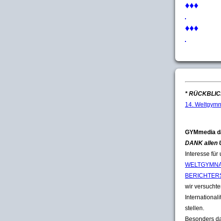
♦♦♦
♦♦♦
* RÜCKBLICK
14. Weltgymn
GYMmedia d
DANK allen
Interesse für
WELTGYMNA
BERICHTER
wir versuchten
Internationali
stellen.
Besonders da