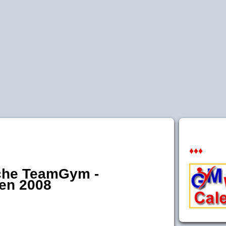
♦♦♦
sche TeamGym -
ten 2008