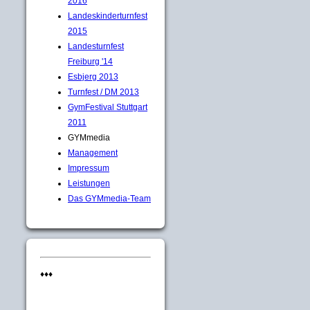
2016
Landeskinderturnfest
2015
Landesturnfest
Freiburg '14
Esbjerg 2013
Turnfest / DM 2013
GymFestival Stuttgart
2011
GYMmedia
Management
Impressum
Leistungen
Das GYMmedia-Team
♦♦♦