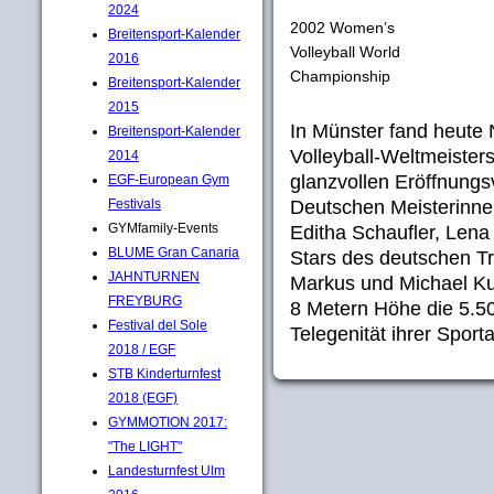
2024
2002 Women’s
Breitensport-Kalender
Volleyball World
2016
Championship
Breitensport-Kalender
2015
In Münster fand heute 
Breitensport-Kalender
Volleyball-Weltmeisters
2014
glanzvollen Eröffnungs
EGF-European Gym
Deutschen Meisterinne
Festivals
GYMfamily-Events
Editha Schaufler, Lena
BLUME Gran Canaria
Stars des deutschen Tr
JAHNTURNEN
Markus und Michael Kub
FREYBURG
8 Metern Höhe die 5.5
Festival del Sole
Telegenität ihrer Sport
2018 / EGF
STB Kinderturnfest
2018 (EGF)
GYMMOTION 2017:
"The LIGHT"
Landesturnfest Ulm