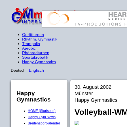
Gerätturnen
Rhythm. Gymnastik
Trampolin
Aerobic
Rhönradturnen
Sportakrobatik
Happy Gymnastics
Deutsch
Englisch
30. August 2002
Happy
Münster
Gymnastics
Happy Gymnastics
Volleyball-W
HOME (Startseite)
Happy Gym News
Breitensportkalender