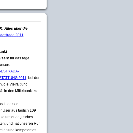
: Alles über die
aestrada 2011
ankt
 Usern
für das rege
 unsere
ESTRADA-
STATTUNG 2011
, bei der
, die Vielfalt und
tät in den Mittelpunkt zu
s Interesse
er User aus täglich 109
te unser englisches
ften, und hat unseren Ruf
uelles und kompetentes