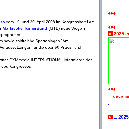
♦♦♦
ess
vom 19. und 20. April 2008 im Kongresshotel am
♦♦♦
er
Märkische TurnerBund
(MTB) neue Wege in
►
2025 cu
gsprogramm.
m sowie zahlreiche Sportanlagen "Am
e Voraussetzungen für die über 50 Praxis- und
Partner GYMmedia INTERNATIONAL informieren der
e des Kongresses
♦♦♦
→ upcomi
►
... 2025