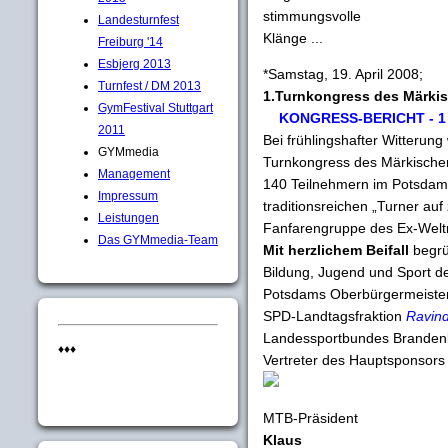
stimmungsvolle
Landesturnfest
Klänge ...
Freiburg '14
Esbjerg 2013
*Samstag, 19. April 2008;
Turnfest / DM 2013
1.Turnkongress des Märki
GymFestival Stuttgart
KONGRESS-BERICHT - 
2011
Bei frühlingshafter Witterun
GYMmedia
Turnkongress des Märkische
Management
140 Teilnehmern im Potsdam
Impressum
traditionsreichen „Turner auf
Leistungen
Fanfarengruppe des Ex-Weltm
Das GYMmedia-Team
Mit herzlichem Beifall
begrü
Bildung, Jugend und Sport 
Potsdams Oberbürgermeiste
SPD-Landtagsfraktion
Ravind
Landessportbundes Branden
♦♦♦
Vertreter des Hauptsponsors
MTB-Präsident
Klaus