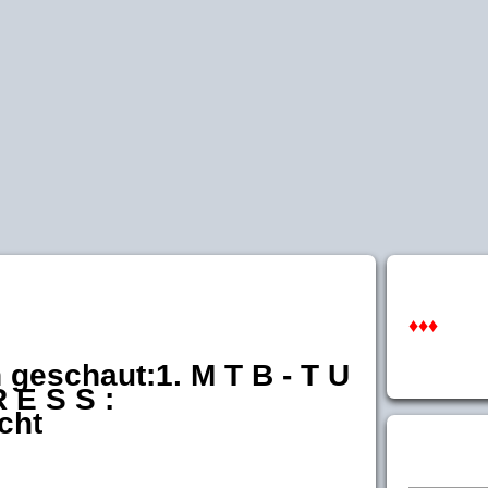
♦♦♦
n geschaut:1. M T B - T U
 E S S :
cht