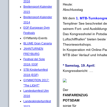
2016
Heute:
Breitensport-Kalender
Abschlusstag
2015
Breitensport-Kalender
Mit dem
1. MTB-Turnkongr
2014
Templiner See beschreitet d
EGF-European Gym
seinem Fort- und Ausbildun
Festivals
Das Kongresshotel in Potsda
GYMfamily-Events
Luftschiffhafen" bieten best
BLUME Gran Canaria
Theorieworkshops.
JAHNTURNEN
In Kooperation mit Online-
FREYBURG
MTB über Verlauf und Inhalt
Festival del Sole
2018 / EGF
* Samstag, 19. April:
STB Kinderturnfest
Kongressbericht ....
2018 (EGF)
GYMMOTION 2017:
"The LIGHT"
Der
Landesturnfest Ulm
FANFARENZUG
2016
POTSDAM
Landeskinderturnfest
sorge für
2015