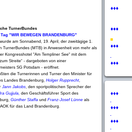
♦♦♦
sche TurnerBundes
♦♦♦
1 Tag "WIR BEWEGEN BRANDENBURG"
g wurde am Sonnabend, 19. April, der zweitägige 1.
♦♦♦
n TurnerBundes (MTB) in Anwesenheit von mehr als
er Kongresshotel "Am Templiner See" mit dem
 zum Streite“ - dargeboten von einer
♦♦♦
eisters SG Potsdam - eröffnet.
ßten die Turnerinnen und Turner den Minister für
des Landes Brandenburg,
Holger Rupprecht
,
r
Jann Jakobs
, den sportpolitischen Sprecher der
♦♦♦
ra Gujjula,
den Geschäftsführer Sport des
burg,
Günther Staffa
und
Franz-Josef Lünne
als
 AOK für das Land Brandenburg.
♦♦♦
♦♦♦