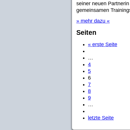
seiner neuen Partneri
gemeinsamen Trainings
» mehr dazu «
Seiten
« erste Seite
…
4
5
6
7
8
9
…
letzte Seite