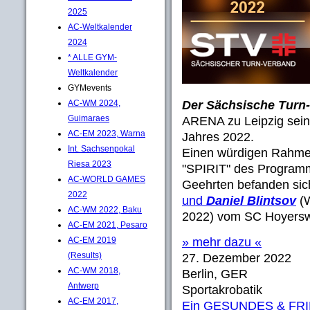
2025
AC-Weltkalender
2024
* ALLE GYM-
Weltkalender
GYMevents
AC-WM 2024,
Der Sächsische Turn
Guimaraes
ARENA zu Leipzig seine
AC-EM 2023, Warna
Jahres 2022.
Int. Sachsenpokal
Einen würdigen Rahmen
Riesa 2023
"SPIRIT" des Programm
AC-WORLD GAMES
Geehrten befanden sic
2022
und
Daniel Blintsov
(W
AC-WM 2022, Baku
2022) vom SC Hoyersw
AC-EM 2021, Pesaro
AC-EM 2019
» mehr dazu «
(Results)
27. Dezember 2022
AC-WM 2018,
Berlin, GER
Antwerp
Sportakrobatik
AC-EM 2017,
Ein GESUNDES & FR