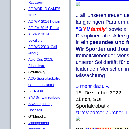
Rzeszow
AC-WORLD GAMES
.. all' unseren treuen
2017
langjährigen Partnern 
AC-WM 2016 Putian
Y
AC-EM 2015, Riesa
"G
M
family
" sowie a
AC-WM 2014
Disziplinen aller Alter
Levallois
in ein
gesundes und f
AC-WG 2013, Cali
Wir Sportler und Jour
(engl.)
freiheitsliebender Men
Acro-Cup 2013,
unserer Solidarität für
Albershsn.
leidenden Menschen in d
GYMfamily
Missachtung
...
ACO-Sportakrobatik
Ottendorf-Okrilla
» mehr dazu «
SC Riesa
16. Dezember 2022
SAV Schwarzenberg
Zürich, SUI
SAV Augsburg-
Sportakrobatik
Hochzoll
*GYMbörse: Zürcher Tu
GYMmedia
Management