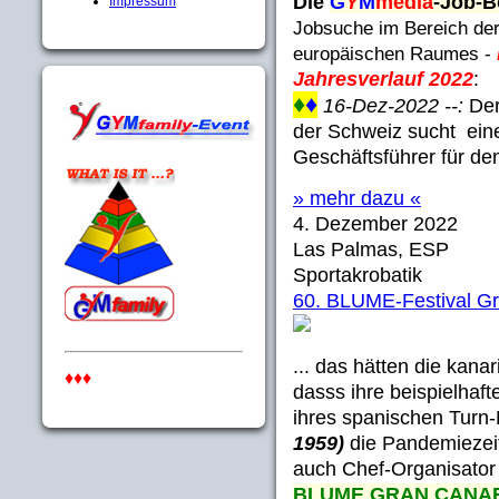
Die
G
Y
M
media
-Job-B
Impressum
Jobsuche im Bereich de
europäischen Raumes -
Jahresverlauf 2022
:
♦
♦
16-Dez-2022 --:
De
der Schweiz sucht eine
Geschäftsführer für den
» mehr dazu «
4. Dezember 2022
Las Palmas, ESP
Sportakrobatik
60. BLUME-Festival Gr
... das hätten die kana
♦♦♦
dasss ihre beispielhaft
ihres spanischen Turn
1959)
die Pandemiezeit
auch Chef-Organisato
BLUME GRAN CANAR