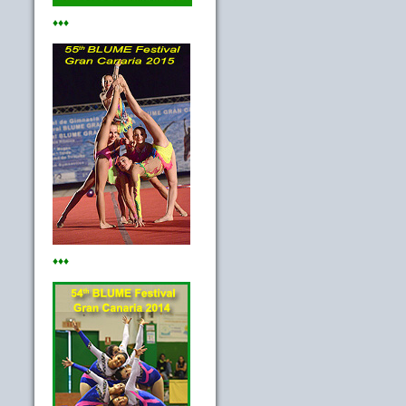
♦♦♦
♦♦♦