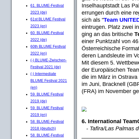
Inselhauptstadt Las Pa
61. BLUME-Festival
errungen durch eine re
2023 (de)
sich als "
Team UNITE
61st BLUME Festival
2023 (en)
eintrugen. Platz zwei i
60. BLUME-Festival
ging an das britische
T
2022 (de)
einer Punktzahl von 46,
60th BLUME Festival
Österreichische Forma
2022 (en)
deren Landsleute im Vo
(-) BLUME-Zwischen-
Mit diesem 5. Wettbewe
Festival 2021 (de)
der Europäischen Te
(-) Intermediate
die im März in Ostrav
BLUME Festival 2021
im Juni, Bracknell (GB
(en)
(FRA) im November gef
59. BLUME Festival
2019 (de)
59. BLUME Festival
2019 (en)
6. International Tea
58. BLUME-Festival
- Tafira/Las Palmas d
2018 (deutsch)
__________________
58. BLUME-Festival