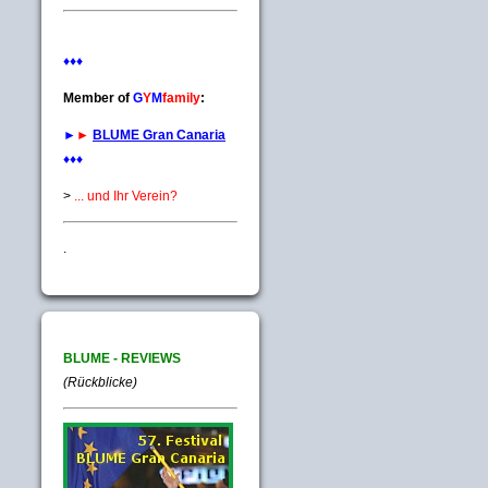
♦♦♦
Member of
G
Y
M
family
:
►
►
BLUME Gran Canaria
♦♦♦
>
... und Ihr Verein?
.
BLUME - REVIEWS
(Rückblicke)