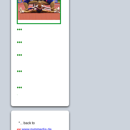
♦♦♦
♦♦♦
♦♦♦
♦♦♦
♦♦♦
.
*... back to
<<
www.gymmedia.de