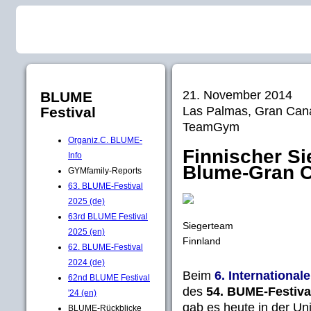
21. November 2014
BLUME
Las Palmas, Gran Can
Festival
TeamGym
Organiz.C. BLUME-
Finnischer S
Info
Blume-Gran C
GYMfamily-Reports
63. BLUME-Festival
2025 (de)
63rd BLUME Festival
Siegerteam
2025 (en)
Finnland
62. BLUME-Festival
2024 (de)
Beim
6. Internation
62nd BLUME Festival
des
54. BUME-Festiva
'24 (en)
gab es heute in der Uni
BLUME-Rückblicke