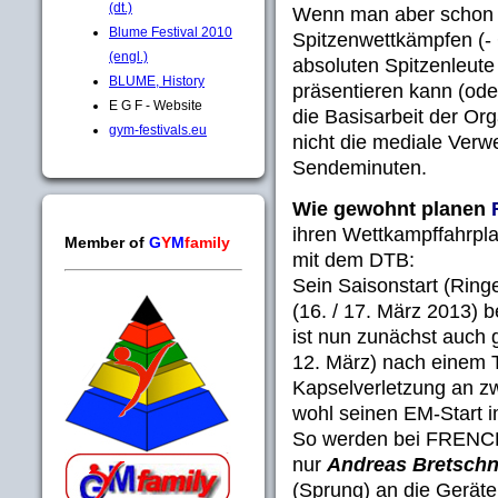
(dt.)
Wenn man aber schon b
Blume Festival 2010
Spitzenwettkämpfen (- 
(engl.)
absoluten Spitzenleute 
BLUME, History
präsentieren kann (oder
E G F - Website
die Basisarbeit der Org
gym-festivals.eu
nicht die mediale Verw
Sendeminuten.
Wie gewohnt planen
ihren Wettkampffahrpl
Member of
G
Y
M
family
mit dem DTB:
Sein Saisonstart (Rin
(16. / 17. März 2013) b
ist nun zunächst auch 
12. März) nach einem
Kapselverletzung an zw
wohl seinen EM-Start im
So werden bei FRENC
nur
Andreas Bretschn
(Sprung) an die Gerät