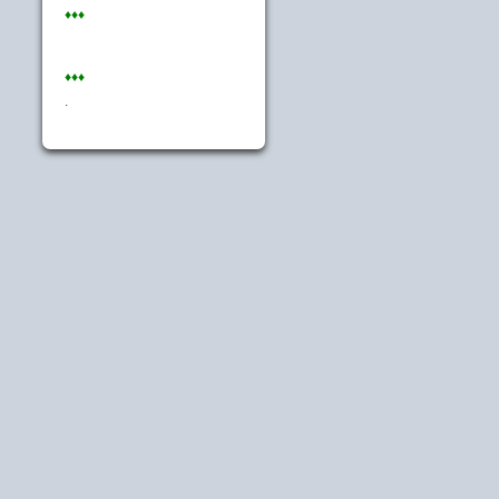
♦♦♦
♦♦♦
.