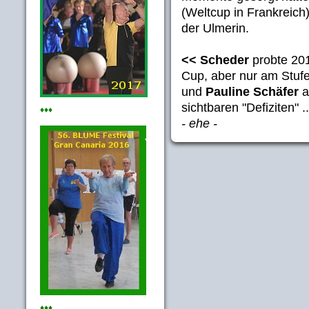
(Weltcup in Frankreich)
der Ulmerin.
<< Scheder
probte 201
Cup, aber nur am Stufe
und
Pauline Schäfer
a
sichtbaren "Defiziten" ..
♦♦♦
- ehe -
♦♦♦