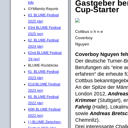
Gastgeber ber
Info
Cup-Starter
GYMfamily-Reports
63. BLUME-Festival
2025 (de)
63rd BLUME Festival
Cottbus o h n e
2025 (en)
Coverboy
62. BLUME-Festival
Nguyen
2024 (de)
62nd BLUME Festival
Coverboy Nguyen fehl
'24 (en)
Der deutsche Turner-B
BLUME-Rückblicke
Berufungen als "eine 
61. BLUME-Festival
erfahren" die erheute f
2023 (de)
Cottbus bekanntgegebe
61st BLUME Festival
An der Spitze der Männ
2023 (en)
London 2012,
Andreas
60. BLUME-Festival
Krimmer
(Stuttgart), 
2022 (de)
Fahrig
(Halle), Lokalm
60th BLUME Festival
sowie
Andreas Bretsc
2022 (en)
Chemnitz).
(-) BLUME-Zwischen-
Drei interessante Chal