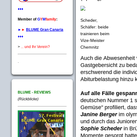
♦♦♦
Member of
G
Y
M
family
:
Scheder,
Schäfer: beide
►
►
BLUME Gran Canaria
trainieren beim
♦♦♦
Vize-Meister
>
... und Ihr Verein?
Chemnitz
Auch die Abwesenheit
.
Gastgebersicht zu beda
erschwerend die indivi
Abiturbelastung hinzu
BLUME - REVIEWS
Auf alle Fälle gespan
(Rückblicke)
deutschen Nummer 1 sic
Gemüse" profiliert, das
Janine Berger
im olym
und durch das Juniore
Sophie Scheder
in Brü
Momente gesorgt hatte.