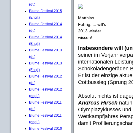
(dt.)
Blume Festival 2015
(Engl.)
Matthias
Blume Festival 2014
Fahrig: ... will's
(dt.)
2013 wieder
Blume Festival 2014
wissen!
(Engl.)
Insbesondere will (u
Blume Festival 2013
seiner im Vorjahr verp
(dt.)
internationalen Leistu
Blume Festival 2013
Schokoladengeräden B
(Engl.)
Er ist der einzige aktue
Blume Festival 2012
Cottbussieg (Sprung 20
(dt.)
Blume Festival 2012
Absolut nichts ist dag
(engl.)
Andreas Hirsch
natür
Blume Festival 2011
Olympiazyklusses und
(dt.)
Blume Festival 2011
Wettkampfjahres Persp
(engl.)
damit Profilierungscha
Blume Festival 2010