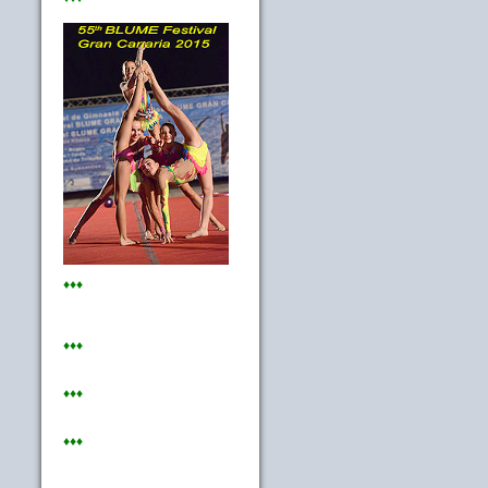
♦♦♦
♦♦♦
♦♦♦
♦♦♦