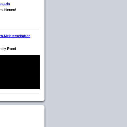
agazin
rschienen!
rn-Meisterschaften
mily-Event