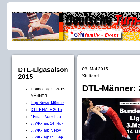
DTL-Ligasaison
03. Mai 2015
2015
Stuttgart
DTL-Männer: 
I. Bundesliga - 2015
MÄNNER
Liga-News, Männer
DTL-FINALE 2015
* Finale-Vorschau
7. WK-Tag: 14. Nov
6. WK-Tag: 7. Nov
5. WK-Tag: 05. Sep