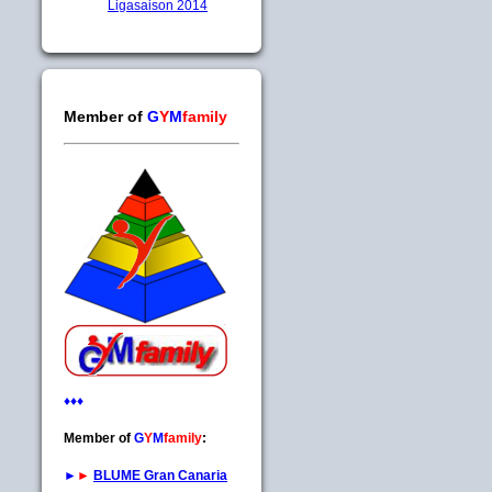
Ligasaison 2014
Member of
G
Y
M
family
♦♦♦
Member of
G
Y
M
family
:
►
►
BLUME Gran Canaria