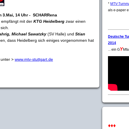
*
MTV-Turnm
als e-paper e
am 3.Mai, 14 Uhr - SCHARRena
t empfängt mit der
KTG Heidelberg
zwar einen
 sich.
ahrig, Michael Sawatzky
(SV Halle) und
Stian
Deutsche Tu
en, dass Heidelberg sich einiges vorgenommen hat
2014
Y
... ein G
Mfa
 unter >
www.mtv-stuttgart.de
♦♦♦