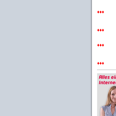
♦♦♦
♦♦♦
♦♦♦
♦♦♦