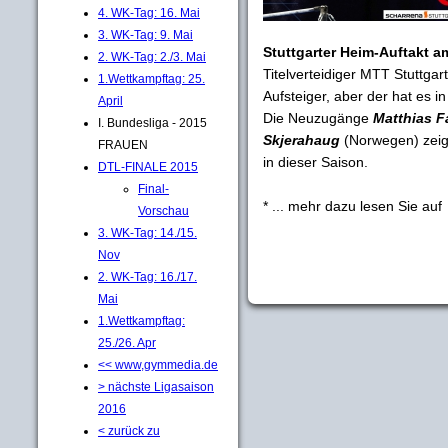
4. WK-Tag: 16. Mai
3. WK-Tag: 9. Mai
Stuttgarter Heim-Auftakt 
2. WK-Tag: 2./3. Mai
Titelverteidiger MTT Stuttgar
1.Wettkampftag: 25.
Aufsteiger, aber der hat es in
April
Die Neuzugänge
Matthias F
I. Bundesliga - 2015
Skjerahaug
(Norwegen) zeig
FRAUEN
in dieser Saison.
DTL-FINALE 2015
Final-
* ... mehr dazu lesen Sie auf
Vorschau
3. WK-Tag: 14./15.
Nov
2. WK-Tag: 16./17.
Mai
1.Wettkampftag:
25./26. Apr
<< www,gymmedia.de
> nächste Ligasaison
2016
< zurück zu