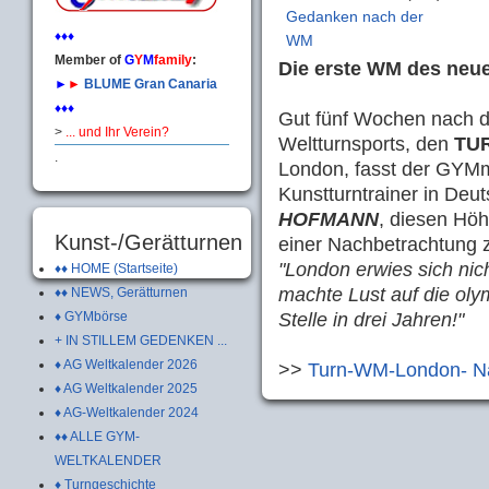
Gedanken nach der
♦♦♦
WM
Member of
G
Y
M
family
:
Die erste WM des neue
►
►
BLUME Gran Canaria
♦♦♦
Gut fünf Wochen nach 
>
... und Ihr Verein?
Weltturnsports, den
TU
.
London, fasst der GYMm
Kunstturntrainer in Deu
HOFMANN
, diesen Hö
Kunst-/Gerätturnen
einer Nachbetrachtung
"London erwies sich nic
♦♦ HOME (Startseite)
machte Lust auf die ol
♦♦ NEWS, Gerätturnen
♦ GYMbörse
Stelle in drei Jahren!"
+ IN STILLEM GEDENKEN ...
♦ AG Weltkalender 2026
>>
Turn-WM-London- N
♦ AG Weltkalender 2025
♦ AG-Weltkalender 2024
♦♦ ALLE GYM-
WELTKALENDER
♦ Turngeschichte