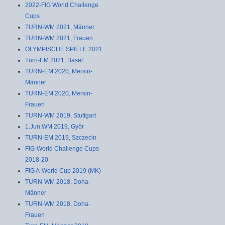
2022-FIG World Challenge
Cups
TURN-WM 2021, Männer
TURN-WM 2021, Frauen
OLYMPISCHE SPIELE 2021
Turn-EM 2021, Basel
TURN-EM 2020, Mersin-
Männer
TURN-EM 2020, Mersin-
Frauen
TURN-WM 2019, Stuttgart
1.Jun.WM 2019, Györ
TURN-EM 2019, Szczecin
FIG-World Challenge Cups
2018-20
FIG A-World Cup 2019 (MK)
TURN-WM 2018, Doha-
Männer
TURN-WM 2018, Doha-
Frauen