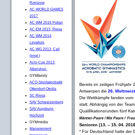
Rzeszow
AC-WORLD GAMES
2017
AC-WM 2016 Putian
AC-EM 2015, Riesa
AC-WM 2014
Levallois
AC-WG 2013, Cali
(engl.)
Acro-Cup 2013,
Albershsn.
GYMfamily
ACO-Sportakrobatik
Bereits im zeitigen Frühjahr 
Ottendorf-Okrilla
Antwerpen die
26. Weltmeis
SC Riesa
Die Wettkämpfe fanden vom 13
SAV Schwarzenberg
statt. Abhängig von der Te
SAV Augsburg-
Qualifikationsrunden fünf Kat
Hochzoll
Männer-Paare / Mix Paare / Fra
GYMmedia
Senioren (13. – 15. 04. 2018
Management
* Für Deutschland hatte der