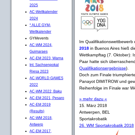
2025
AC-Weltkalender
2024
* ALLE GYM-
Weltkalender
GYMevents
Im Qualifikationswettbewerb 
AC-WM 2024,
2018
in Buenos Aires hieß di
Guimaraes
Wettkampftag (7. Oktober): I
AC-EM 2023, Warna
Paar hatte sich überraschend n
Int. Sachsenpokal
Qualifikationsergebnisse
).
Riesa 2023
Doch zum Finale triumphiert
AC-WORLD GAMES
Panayot DIMITROW und gew
2022
Reihenfolge im Finale war We
AC-WM 2022, Baku
AC-EM 2021, Pesaro
» mehr dazu «
AC-EM 2019
15. März 2018
(Results)
Antwerpen, BEL
AC-WM 2018,
Sportakrobatik
Antwerp
26. WM Sportakrobatik 2018
AC-EM 2017,