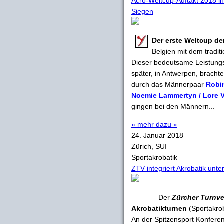
Acro-Weltcup-Auftakt 2018 in
Siegen
Der erste Weltcup de
Belgien mit dem traditi
Dieser bedeutsame Leistung
später, in Antwerpen, brach
durch das Männerpaar
Robin
Noemie Lammertyn / Lore 
gingen bei den Männern...
» mehr dazu «
24. Januar 2018
Zürich, SUI
Sportakrobatik
ZTV integriert Akrobatik unter
Der
Zürcher Turnv
Akrobatikturnen
(Sportakrob
An der Spitzensport Konfere