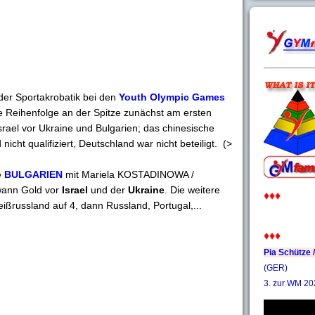
der Sportakrobatik bei den
Youth Olympic Games
e Reihenfolge an der Spitze zunächst am ersten
srael vor Ukraine und Bulgarien; das chinesische
icht qualifiziert, Deutschland war nicht beteiligt. (>
e
BULGARIEN
mit Mariela KOSTADINOWA /
ann Gold vor
Israel
und der
Ukraine
. Die weitere
♦♦♦
ißrussland auf 4, dann Russland, Portugal,...
♦♦♦
Pia Schütze /
(GER)
3. zur WM 20