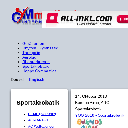
Gerätturnen
Rhythm. Gymnastik
Trampolin
Aerobic
Rhönradturnen
Sportakrobatik
Happy Gymnastics
Deutsch
Englisch
14. Oktober 2018
Sportakrobatik
Buenos Aires, ARG
Sportakrobatik
HOME (Startseite)
YOG 2018 - Sportakrobatik
ACRO-News
AC-Weltkalender