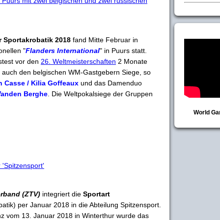
 Puurs mit zwei belgischen und zwei russischen
r Sportakrobatik 2018
fand Mitte Februar in
onellen "
Flanders International
" in Puurs statt.
stest vor den
26. Weltmeisterschaften
2 Monate
te auch den belgischen WM-Gastgebern Siege, so
 Casse / Kilia Goffeaux
und das Damenduo
Vanden Berghe
. Die Weltpokalsiege der Gruppen
World Ga
 'Spitzensport'
erband (ZTV)
integriert die
Sportart
atik) per Januar 2018 in die Abteilung Spitzensport.
nz vom 13. Januar 2018 in Winterthur wurde das