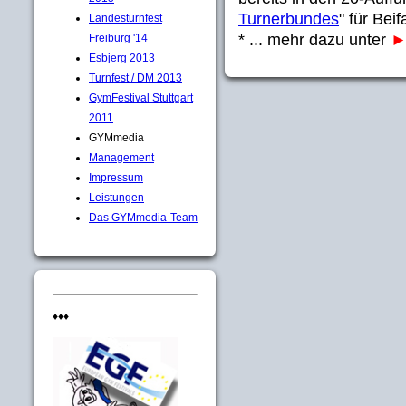
Turnerbundes
" für Beif
Landesturnfest
* ... mehr dazu unter
Freiburg '14
Esbjerg 2013
Turnfest / DM 2013
GymFestival Stuttgart
2011
GYMmedia
Management
Impressum
Leistungen
Das GYMmedia-Team
♦♦♦