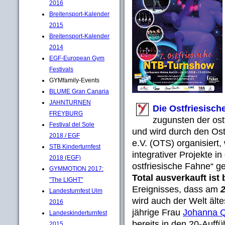
2016
Breitensport-Kalender
2015
Breitensport-Kalender
2014
EGF-European Gym
Festivals
GYMfamily-Events
BLUME Gran Canaria
JAHNTURNEN
Die Ostfriesisc
FREYBURG
zugunsten der ost
Festival del Sole
und wird durch den Ost
2018 / EGF
e.V. (OTS) organisiert,
STB Kinderturnfest
integrativer Projekte i
2018 (EGF)
ostfriesische Fahne“ g
GYMMOTION 2017:
Total ausverkauft ist 
"The LIGHT"
Ereignisses, dass am
2
Landesturnfest Ulm
wird auch der Welt älte
2016
jährige Frau
Johanna 
Landeskinderturnfest
bereits in den 20-Auffü
2015