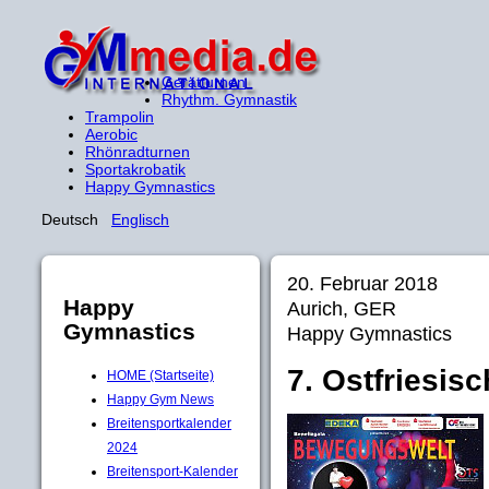
Gerätturnen
Rhythm. Gymnastik
Trampolin
Aerobic
Rhönradturnen
Sportakrobatik
Happy Gymnastics
Deutsch
Englisch
20. Februar 2018
Happy
Aurich, GER
Gymnastics
Happy Gymnastics
7. Ostfriesis
HOME (Startseite)
Happy Gym News
Breitensportkalender
2024
Breitensport-Kalender