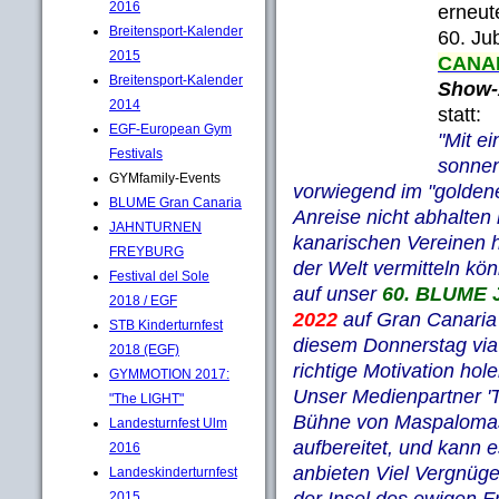
2016
erneut
Breitensport-Kalender
60. Ju
2015
CANA
Breitensport-Kalender
Show-
2014
statt:
EGF-European Gym
"Mit e
Festivals
sonnen
GYMfamily-Events
vorwiegend im "goldene
BLUME Gran Canaria
Anreise nicht abhalten
JAHNTURNEN
kanarischen Vereinen 
FREYBURG
der Welt vermitteln k
Festival del Sole
auf unser
60. BLUME 
2018 / EGF
2022
auf Gran Canaria
STB Kinderturnfest
diesem Donnerstag vi
2018 (EGF)
richtige Motivation hole
GYMMOTION 2017:
Unser Medienpartner 'T
"The LIGHT"
Bühne von Maspalomas
Landesturnfest Ulm
aufbereitet, und kann 
2016
anbieten Viel Vergnüge
Landeskinderturnfest
der Insel des ewigen F
2015