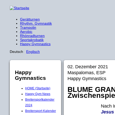
Gerätturnen
Rhythm. Gymnastik
Trampolin
Aerobic
Rhönradturnen
Sportakrobatik
Happy Gymnastics
Deutsch
Englisch
02. Dezember 2021
Happy
Maspalomas, ESP
Gymnastics
Happy Gymnastics
BLUME GRAN 
HOME (Startseite)
Zwischenspie
Happy Gym News
Breitensportkalender
Nach I
2024
Breitensport-Kalender
Jesus