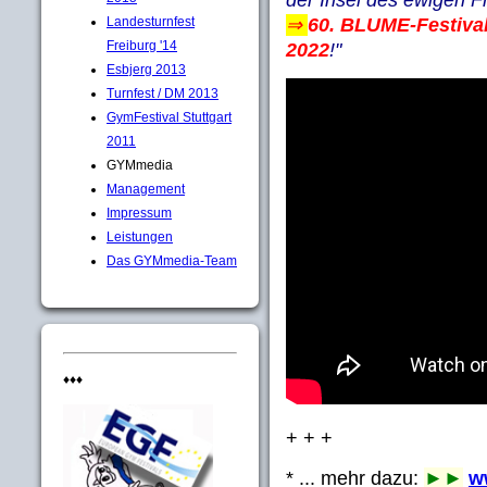
⇒
60. BLUME-Festiva
Landesturnfest
Freiburg '14
2022
!"
Esbjerg 2013
Turnfest / DM 2013
GymFestival Stuttgart
2011
GYMmedia
Management
Impressum
Leistungen
Das GYMmedia-Team
♦♦♦
+ + +
* ... mehr dazu:
►►
w