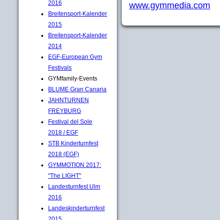
2016
www.gymmedia.com
Breitensport-Kalender
2015
Breitensport-Kalender
2014
EGF-European Gym
Festivals
GYMfamily-Events
BLUME Gran Canaria
JAHNTURNEN
FREYBURG
Festival del Sole
2018 / EGF
STB Kinderturnfest
2018 (EGF)
GYMMOTION 2017:
"The LIGHT"
Landesturnfest Ulm
2016
Landeskinderturnfest
2015