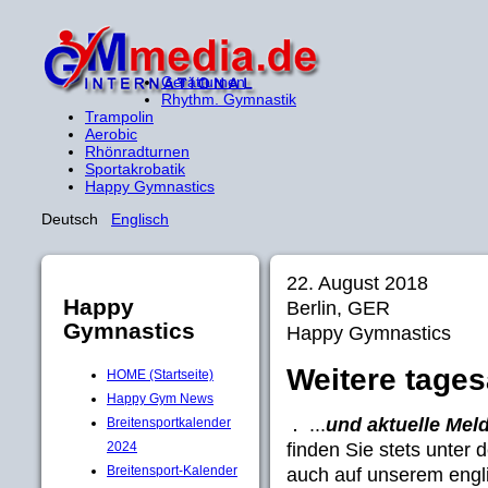
Gerätturnen
Rhythm. Gymnastik
Trampolin
Aerobic
Rhönradturnen
Sportakrobatik
Happy Gymnastics
Deutsch
Englisch
22. August 2018
Happy
Berlin, GER
Gymnastics
Happy Gymnastics
Weitere tages
HOME (Startseite)
Happy Gym News
...
und aktuelle Mel
Breitensportkalender
finden Sie stets unter 
2024
Breitensport-Kalender
auch auf unserem engl