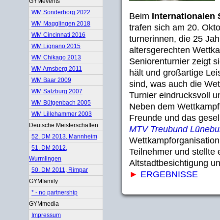
GYMevents
WM Sonderborg 2022
Beim
Internationalen
WM Magglingen 2018
trafen sich am 20. Okt
WM Cincinnati 2016
turnerinnen, die 25 Jah
WM Lignano 2015
altersgerechten Wettk
WM Chikago 2013
Seniorenturnier zeigt 
WM Arnsberg 2011
hält und großartige Le
WM Baar 2009
sind, was auch die Wet
WM Salzburg 2007
Turnier eindrucksvoll un
WM Bütgenbach 2005
Neben dem Wettkampf sp
WM Lillehammer 2003
Freunde und das gesel
Deutsche Meisterschaften
MTV Treubund Lünebur
52. DM 2013, Mannheim
Wettkampforganisation,
51. DM 2012,
Teilnehmer und stellt
Wurmlingen
Altstadtbesichtigung 
50. DM 2011, Rimpar
►
ERGEBNISSE
GYMfamily
* - no partnership
GYMmedia
Impressum