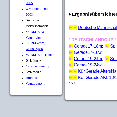
2005
WM Lillehammer
Ergebnisübersichte
♦
2003
Deutsche
Meisterschaften
►►
Deutsche Mannschaft
52. DM 2013,
Mannheim
* DEUTSCHLANDCUP 2
51. DM 2012,
►
Gerade17-18m
;
►
Spi
Wurmlingen
►
Gerade17-18w
;
50. DM 2011, Rimpar
►
Gerade19-24m
;
►
Spi
GYMfamily
►
Gerade19-24w
;
* - no partnership
►►
Kür Gerade Alterskl
GYMmedia
►►
Kür Gerade AKL 13/
Impressum
* * *
Management
.