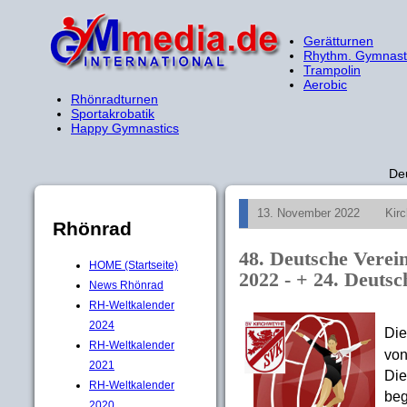
Gerätturnen
Rhythm. Gymnast
Trampolin
Aerobic
Rhönradturnen
Sportakrobatik
Happy Gymnastics
De
13. November 2022
Kir
Rhönrad
48. Deutsche Verei
HOME (Startseite)
2022 - + 24. Deuts
News Rhönrad
RH-Weltkalender
2024
Di
RH-Weltkalender
von
2021
Die
RH-Weltkalender
beg
2020