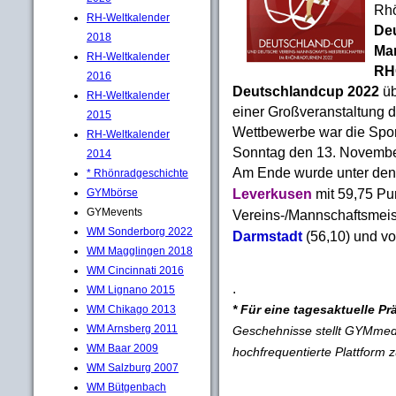
Rhö
RH-Weltkalender
Deu
2018
Ma
RH-Weltkalender
RH
2016
Deutschlandcup 2022
ü
RH-Weltkalender
einer Großveranstaltung d
2015
Wettbewerbe war die Spor
RH-Weltkalender
Sonntag den 13. Novembe
2014
Am Ende wurde unter den
* Rhönradgeschichte
Leverkusen
mit 59,75 Pu
GYMbörse
GYMevents
Vereins-/Mannschaftsmeist
WM Sonderborg 2022
Darmstadt
(56,10) und 
WM Magglingen 2018
WM Cincinnati 2016
.
WM Lignano 2015
* Für eine tagesaktuelle Pr
WM Chikago 2013
WM Arnsberg 2011
Geschehnisse stellt GYMmedi
WM Baar 2009
hochfrequentierte Plattform 
WM Salzburg 2007
WM Bütgenbach