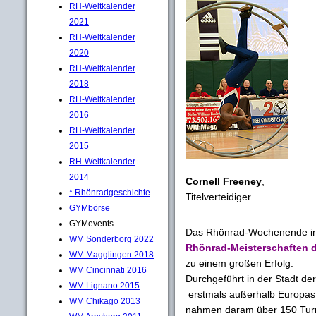
RH-Weltkalender
2021
RH-Weltkalender
2020
RH-Weltkalender
2018
RH-Weltkalender
2016
RH-Weltkalender
2015
RH-Weltkalender
2014
Cornell Freeney
,
* Rhönradgeschichte
Titelverteidiger
GYMbörse
GYMevents
Das Rhönrad-Wochenende in
WM Sonderborg 2022
Rhönrad-Meisterschaften 
WM Magglingen 2018
zu einem großen Erfolg.
WM Cincinnati 2016
Durchgeführt in der Stadt d
WM Lignano 2015
erstmals außerhalb Europas 
WM Chikago 2013
nahmen daram über 150 Turne