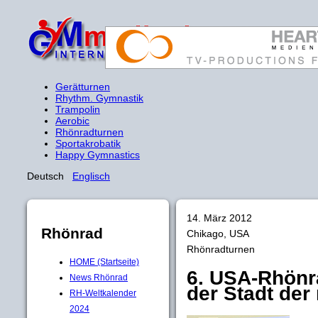
Gerätturnen
Rhythm. Gymnastik
Trampolin
Aerobic
Rhönradturnen
Sportakrobatik
Happy Gymnastics
Deutsch
Englisch
14. März 2012
Rhönrad
Chikago, USA
Rhönradturnen
HOME (Startseite)
6. USA-Rhönr
News Rhönrad
der Stadt de
RH-Weltkalender
2024