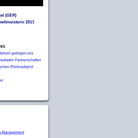
el (GER)
eltmeisterin 2013
NG
:
 Jahren gelingen uns
medialen Partnerschaften
schen Rhönradsport
on
 Management