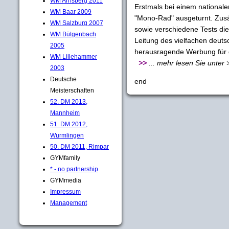
WM Arnsberg 2011
Erstmals bei einem nationale
WM Baar 2009
"Mono-Rad" ausgeturnt. Zusä
WM Salzburg 2007
sowie verschiedene Tests die 
WM Bütgenbach
Leitung des vielfachen deuts
2005
herausragende Werbung für 
WM Lillehammer
>>
... mehr lesen Sie unter
2003
Deutsche
end
Meisterschaften
52. DM 2013,
Mannheim
51. DM 2012,
Wurmlingen
50. DM 2011, Rimpar
GYMfamily
* - no partnership
GYMmedia
Impressum
Management