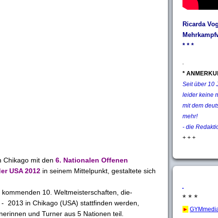
Ricarda Vog
Mehrkampfw
* * *
.
* ANMERKU
Seit über 10
leider keine 
mit dem deut
mehr!
- die Redakti
+ + +
 Chikago mit den
6. Nationalen Offenen
der USA 2012
in seinem Mittelpunkt, gestaltete sich
er kommenden 10. Weltmeisterschaften, die-
* * *
- 2013 in Chikago (USA) stattfinden werden,
►
GYMmedia
rinnen und Turner aus 5 Nationen teil.