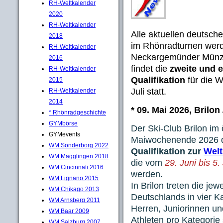
RH-Weltkalender
2020
RH-Weltkalender
Alle aktuellen deutsc
2018
im Rhönradturnen we
RH-Weltkalender
Neckargemünder Münze
2016
findet die
zweite und 
RH-Weltkalender
Qualifikation
für die W
2015
Juli statt.
RH-Weltkalender
2014
* 09. Mai 2026, Brilon
* Rhönradgeschichte
GYMbörse
Der Ski-Club Brilon im 
GYMevents
Maiwochenende 2026 
WM Sonderborg 2022
Qualifikation zur
Welt
WM Magglingen 2018
die vom
29. Juni bis 5.
WM Cincinnati 2016
werden.
WM Lignano 2015
In Brilon treten die je
WM Chikago 2013
Deutschlands in vier K
WM Arnsberg 2011
Herren, Juniorinnen un
WM Baar 2009
Athleten pro Kategorie
WM Salzburg 2007