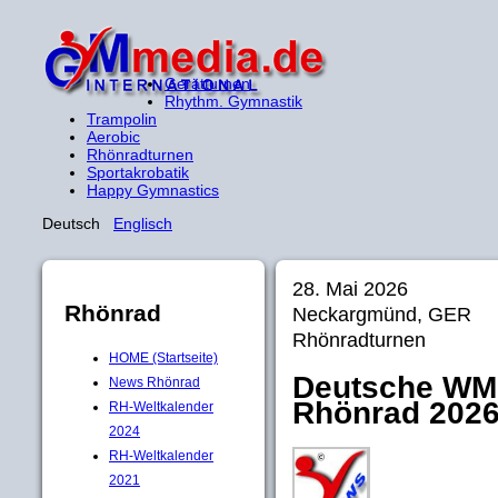
Gerätturnen
Rhythm. Gymnastik
Trampolin
Aerobic
Rhönradturnen
Sportakrobatik
Happy Gymnastics
Deutsch
Englisch
28. Mai 2026
Rhönrad
Neckargmünd, GER
Rhönradturnen
HOME (Startseite)
Deutsche WM-
News Rhönrad
Rhönrad 202
RH-Weltkalender
2024
RH-Weltkalender
2021