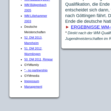
Qualifikation, die Ende
WM Bütgenbach
entscheidet sich dann
2005
nach Göttingen fährt. D
WM Lillehammer
Ende die deutsche Nat
2003
►
ERGEBNISSE WM-Q
Deutsche
Meisterschaften
*
Direkt nach der WM-Qualifi
52. DM 2013,
Jugendmeisterschaften im R
Mannheim
51. DM 2012,
Wurmlingen
50. DM 2011, Rimpar
GYMfamily
* - no partnership
GYMmedia
Impressum
Management