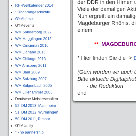
der DDR in den Hirnen u
RH-Weltkalender 2014
Viele der damaligen Akt
* Rhönradgeschichte
Nun ergreift ein damali
GYMbörse
Magdeburger Rhönis, die 
GYMevents
einem
WM Sonderborg 2022
WM Magglingen 2018
**
MAGDEBURG
WM Cincinnati 2016
WM Lignano 2015
* Hier finden Sie die >
WM Chikago 2013
WM Arnsberg 2011
(Gern würden wir auch ü
WM Baar 2009
Bitte aktuelle Digitalph
WM Salzburg 2007
- die Redaktion
WM Bütgenbach 2005
end
WM Lillehammer 2003
Deutsche Meisterschaften
52. DM 2013, Mannheim
51. DM 2012, Wurmlingen
50. DM 2011, Rimpar
GYMfamily
* - no partnership