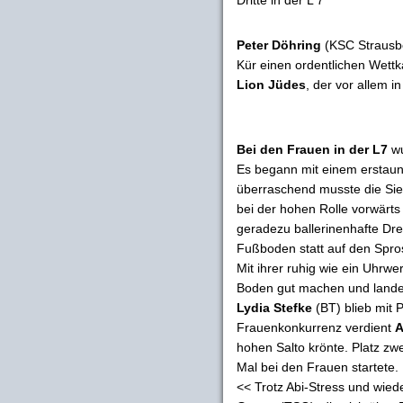
Peter Döhring
(KSC Strausbe
Kür einen ordentlichen Wett
Lion Jüdes
, der vor allem in
Bei den Frauen in der L7
wu
Es begann mit einem erstaunli
überraschend musste die Sie
bei der hohen Rolle vorwärts
geradezu ballerinenhafte Dr
Fußboden statt auf den Spros
Mit ihrer ruhig wie ein Uhrw
Boden gut machen und lande
Lydia Stefke
(BT) blieb mit 
Frauenkonkurrenz verdient
A
hohen Salto krönte. Platz zw
Mal bei den Frauen startete.
<< Trotz Abi-Stress und wied