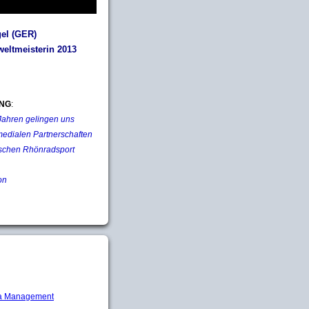
el (GER)
eltmeisterin 2013
NG
:
 Jahren gelingen uns
medialen Partnerschaften
schen Rhönradsport
on
 Management