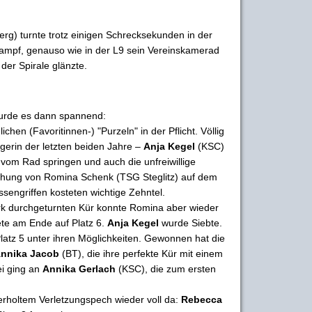
rg) turnte trotz einigen Schrecksekunden in der
kampf, genauso wie in der L9 sein Vereinskamerad
 der Spirale glänzte.
rde es dann spannend:
chen (Favoritinnen-) "Purzeln" in der Pflicht. Völlig
gerin der letzten beiden Jahre –
Anja Kegel
(KSC)
 vom Rad springen und auch die unfreiwillige
ehung von Romina Schenk (TSG Steglitz) auf dem
sengriffen kosteten wichtige Zehntel.
erk durchgeturnten Kür konnte Romina aber wieder
te am Ende auf Platz 6.
Anja Kegel
wurde Siebte.
Platz 5 unter ihren Möglichkeiten. Gewonnen hat die
nnika Jacob
(BT), die ihre perfekte Kür mit einem
ei ging an
Annika Gerlach
(KSC), die zum ersten
erholtem Verletzungspech wieder voll da:
Rebecca