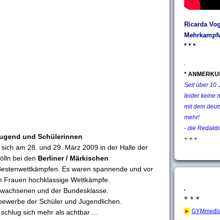
Ricarda Vog
Mehrkampfw
* * *
.
* ANMERKU
Seit über 10
leider keine 
mit dem deut
mehr!
- die Redakti
Jugend und Schülerinnen
+ + +
ich am 28. und 29. März 2009 in der Halle der
kölln bei den
Berliner / Märkischen
estenwettkämpfen. Es waren spannende und vor
en Frauen hochklassige Wettkämpfe.
Erwachsenen und der Bundesklasse.
* * *
bewerbe der Schüler und Jugendlichen.
►
GYMmedia
chlug sich mehr als achtbar ...