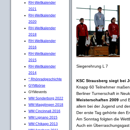
RH-Weltkalender
2021
RH-Weltkalender
2020
RH-Weltkalender
2018
RH-Weltkalender
2016
RH-Weltkalender
2015
Siegerehrung L 7
RH-Weltkalender
2014
* Rhönradgeschichte
KSC Strausberg siegt bei 
GYMbörse
Knapp 60 Teilnehmer maßen s
GYMevents
Berliner Turnerschaft in Neu
WM Sonderborg 2022
Meisterschaften 2009
und B
WM Magglingen 2018
allem bei der Jugend und d
WM Cincinnati 2016
Der erste Tag gehörte den 
WM Lignano 2015
Am Sonntag folgten die Wett
WM Chikago 2013
Auch ein Überraschungsgast s