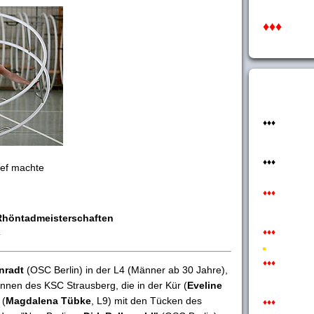
♦♦♦
♦♦♦
♦♦♦
hef machte
♦♦♦
Rhöntadmeisterschaften
♦♦♦
-
♦♦♦
nradt
(OSC Berlin) in der L4 (Männer ab 30 Jahre),
nnen des KSC Strausberg, die in der Kür (
Eveline
 (
Magdalena Tübke
, L9) mit den Tücken des
♦♦♦