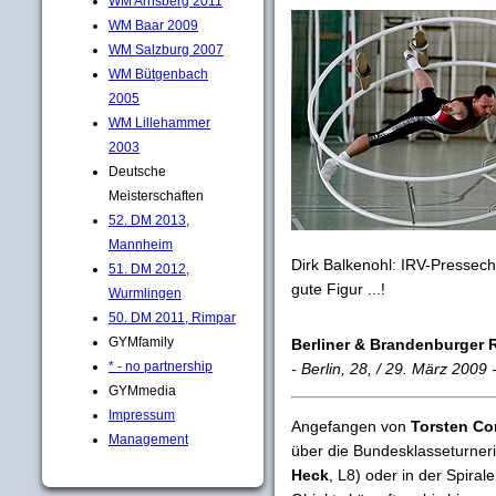
WM Arnsberg 2011
WM Baar 2009
WM Salzburg 2007
WM Bütgenbach
2005
WM Lillehammer
2003
Deutsche
Meisterschaften
52. DM 2013,
Mannheim
Dirk Balkenohl: IRV-Pressec
51. DM 2012,
gute Figur ...!
Wurmlingen
50. DM 2011, Rimpar
GYMfamily
Berliner & Brandenburger 
* - no partnership
- Berlin, 28, / 29. März 2009 
GYMmedia
Impressum
Angefangen von
Torsten Co
Management
über die Bundesklasseturneri
Heck
, L8) oder in der Spirale