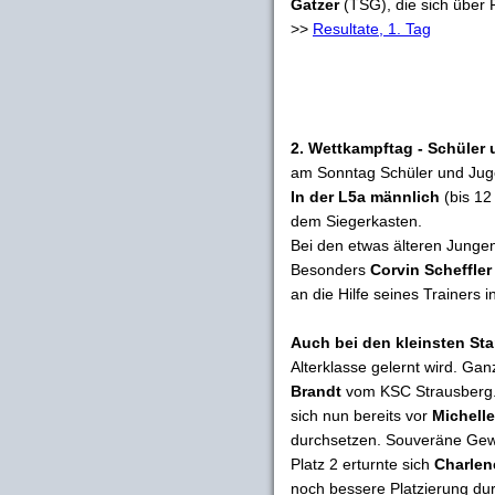
Gatzer
(TSG), die sich über P
>>
Resultate, 1. Tag
2. Wettkampftag - Schüler
am Sonntag Schüler und Jug
In der L5a männlich
(bis 12
dem Siegerkasten.
Bei den etwas älteren Junge
Besonders
Corvin Scheffler
an die Hilfe seines Trainers
Auch bei den kleinsten Sta
Alterklasse gelernt wird. G
Brandt
vom KSC Strausberg. 
sich nun bereits vor
Michell
durchsetzen. Souveräne Gewi
Platz 2 erturnte sich
Charlen
noch bessere Platzierung dur