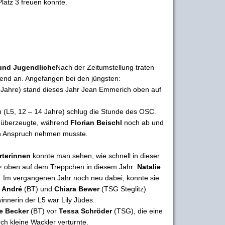
latz 3 freuen konnte.
 und Jugendliche
Nach der Zeitumstellung traten
end an. Angefangen bei den jüngsten:
 Jahre) stand dieses Jahr Jean Emmerich oben auf
n (L5, 12 – 14 Jahre) schlug die Stunde des OSC.
überzeugte, während
Florian Beischl
noch ab und
 in Anspruch nehmen musste.
rterinnen
konnte man sehen, wie schnell in dieser
anz oben auf dem Treppchen in diesem Jahr:
Natalie
Im vergangenen Jahr noch neu dabei, konnte sie
e André
(BT) und
Chiara Bewer
(TSG Steglitz)
nnerin der L5 war Lily Jüdes.
e Becker
(BT) vor
Tessa Schröder
(TSG), die eine
ch kleine Wackler verturnte.