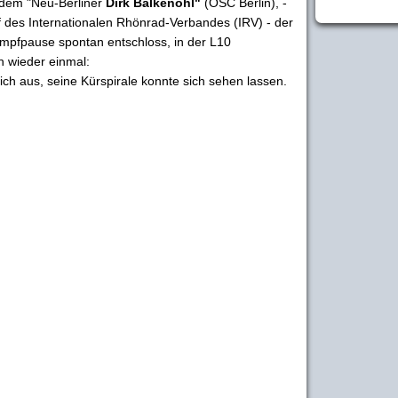
u dem "Neu-Berliner
Dirk Balkenohl"
(OSC Berlin), -
 des Internationalen Rhönrad-Verbandes (IRV) - der
ampfpause spontan entschloss, in der L10
h wieder einmal:
ich aus, seine Kürspirale konnte sich sehen lassen.