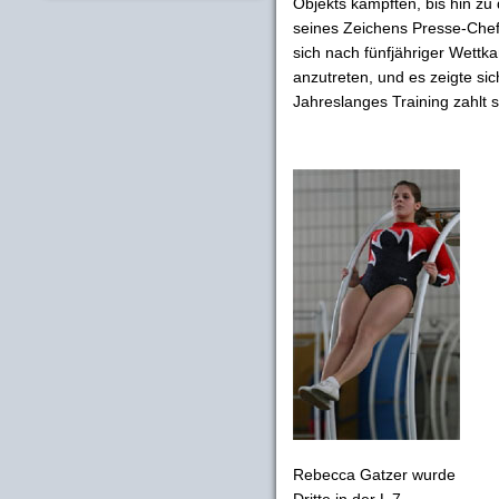
Objekts kämpften, bis hin z
seines Zeichens Presse-Chef
sich nach fünfjähriger Wettk
anzutreten, und es zeigte sic
Jahreslanges Training zahlt s
Rebecca Gatzer wurde
Dritte in der L 7