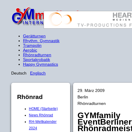
Gerätturnen
Rhythm. Gymnastik
Trampolin
Aerobic
Rhönradturnen
Sportakrobatik
Happy Gymnastics
Deutsch
Englisch
29. März 2009
Rhönrad
Berlin
Rhönradturnen
HOME (Startseite)
GYMfamily
News Rhönrad
EventBerline
RH-Weltkalender
Rhönradmeist
2024