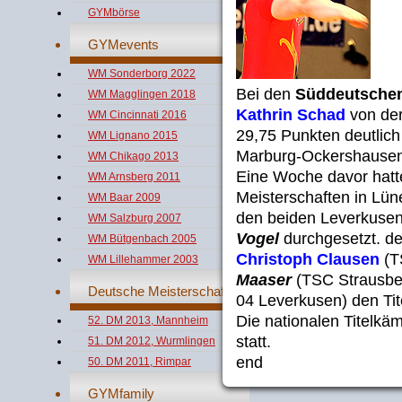
GYMbörse
GYMevents
WM Sonderborg 2022
Bei den
Süddeutschen
WM Magglingen 2018
Kathrin Schad
von der
WM Cincinnati 2016
29,75 Punkten deutlich
WM Lignano 2015
Marburg-Ockershausen
WM Chikago 2013
Eine Woche davor hatt
WM Arnsberg 2011
Meisterschaften in Lü
WM Baar 2009
den beiden Leverkuse
WM Salzburg 2007
Vogel
durchgesetzt. de
WM Bütgenbach 2005
Christoph Clausen
(TS
WM Lillehammer 2003
Maaser
(TSC Strausbe
Deutsche Meisterschaften
04 Leverkusen) den Tit
Die nationalen Titelkä
52. DM 2013, Mannheim
statt.
51. DM 2012, Wurmlingen
end
50. DM 2011, Rimpar
GYMfamily