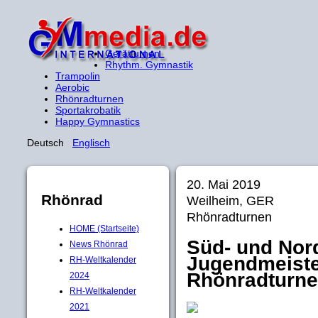
Gerätturnen
Rhythm. Gymnastik
Trampolin
Aerobic
Rhönradturnen
Sportakrobatik
Happy Gymnastics
Deutsch
Englisch
20. Mai 2019
Rhönrad
Weilheim, GER
Rhönradturnen
HOME (Startseite)
Süd- und Nor
News Rhönrad
Jugendmeiste
RH-Weltkalender
Rhönradturne
2024
RH-Weltkalender
2021