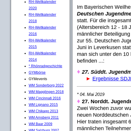
RH-Weltkalender
Im Bayerischen Weilhe
2020
Deutschen Jugendmei
RH-Weltkalender
statt. Für die insgesa
2018
(Altersbereich 12 - 18 
RH-Weltkalender
männlicher Beteiligung 
2016
zur 55. Deutschen Juge
RH-Weltkalender
Juni in Leverkusen stat
2015
man sich unter den 10 
RH-Weltkalender
2014
befinden ...:
* Rhönradgeschichte
♦
27. Süddt. Jugendm
GYMbörse
►
Ergebnisse SD
GYMevents
WM Sonderborg 2022
WM Magglingen 2018
* 04. Mai 2019
WM Cincinnati 2016
♦
27. Norddt. Jugend
WM Lignano 2015
Zwei Wochen zuvor wur
WM Chikago 2013
neuen Norddeutschen J
WM Arnsberg 2011
Hier traten insgesamt 6
WM Baar 2009
männlichen Teilnehmer 
WM Salzburg 2007