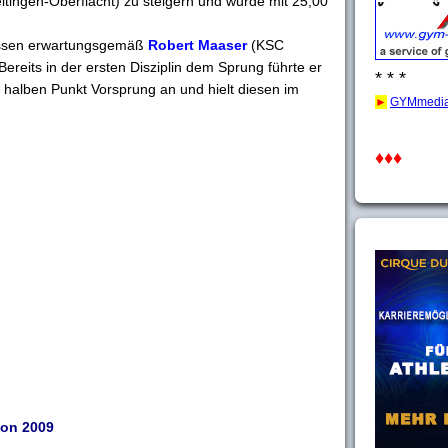
tingen-Oberflacht) zu steigern und wurde mit 25,00
Essen erwartungsgemäß
Robert Maaser
(KSC
ereits in der ersten Disziplin dem Sprung führte er
* * *
n halben Punkt Vorsprung an und hielt diesen im
►
GYMmedia
♦♦♦
ion 2009