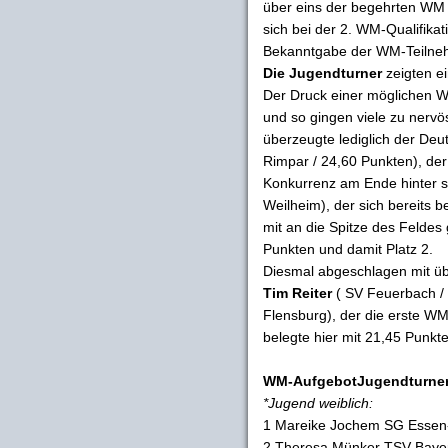
über eins der begehrten WM
sich bei der 2. WM-Qualifikat
Bekanntgabe der WM-Teilne
Die Jugendturner
zeigten e
Der Druck einer möglichen W
und so gingen viele zu nervö
überzeugte lediglich der De
Rimpar / 24,60 Punkten), der
Konkurrenz am Ende hinter s
Weilheim), der sich bereits 
mit an die Spitze des Feldes
Punkten und damit Platz 2.
Diesmal abgeschlagen mit üb
Tim Reiter
( SV Feuerbach /
Flensburg), der die erste WM
belegte hier mit 21,45 Punkte
WM-AufgebotJugendturner
*Jugend weiblich:
1 Mareike Jochem SG Essen-
2 Theresa Münker TSV Baye