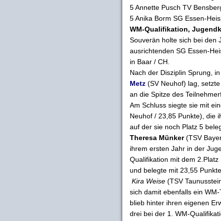
5 Annette Pusch TV Bensber
5 Anika Borm SG Essen-Heis
WM-Qualifikation, Jugendk
Souverän holte sich bei den
ausrichtenden SG Essen-Heis
in Baar / CH.
Nach der Disziplin Sprung, in
Metz
(SV Neuhof) lag, setzte 
an die Spitze des Teilnehmer
Am Schluss siegte sie mit e
Neuhof / 23,85 Punkte), die i
auf der sie noch Platz 5 beleg
Theresa Münker
(TSV Bayer 
ihrem ersten Jahr in der Juge
Qualifikation mit dem 2.Plat
und belegte mit 23,55 Punkte
Kira Weise
(TSV Taunusstein/
sich damit ebenfalls ein WM-
blieb hinter ihren eigenen E
drei bei der 1. WM-Qualifika