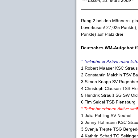
--- Essen, 21. März 2009
-
_______________________
Rang 2 bei den Männern gi
Leverkusen/ 27,025 Punkte)
Punkte) auf Platz drei
Deutsches WM-Aufgebot für
* Teilnehmer Aktive männlich
1 Robert Maaser KSC Straus
2 Constantin Malchin TSV B
3 Simon Knapp SV Rugenber
4 Christoph Clausen TSB Fl
5 Hendrik Strauß SG SW Ol
6 Tim Seidel TSB Flensburg
* Teilnehmerinnen Aktive weib
1 Julia Pohling SV Neuhof
2 Jenny Hoffmann KSC Stra
3 Svenja Trepte TSG Berged
4 Kathrin Schad TG Seitinge