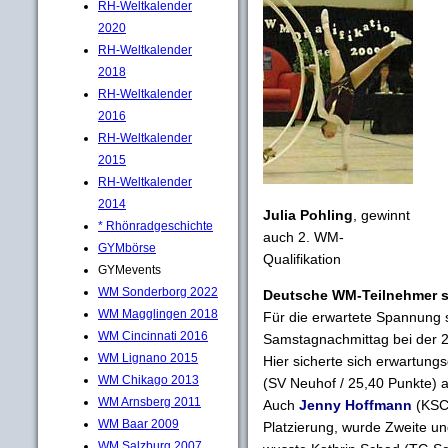
RH-Weltkalender
2020
RH-Weltkalender
2018
RH-Weltkalender
2016
RH-Weltkalender
2015
RH-Weltkalender
2014
Julia Pohling
, gewinnt
* Rhönradgeschichte
auch 2. WM-
GYMbörse
Qualifikation
GYMevents
WM Sonderborg 2022
Deutsche WM-Teilnehmer s
WM Magglingen 2018
Für die erwartete Spannung 
WM Cincinnati 2016
Samstagnachmittag bei der 2
WM Lignano 2015
Hier sicherte sich erwartun
WM Chikago 2013
(SV Neuhof / 25,40 Punkte) al
WM Arnsberg 2011
Auch
Jenny Hoffmann
(KSC 
WM Baar 2009
Platzierung, wurde Zweite un
WM Salzburg 2007