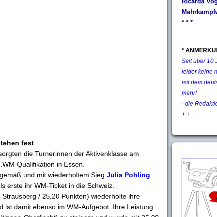
Ricarda Vog
Mehrkampfw
* * *
.
* ANMERKU
Seit über 10
leider keine 
mit dem deut
mehr!
- die Redakti
+ + +
tehen fest
sorgten die Turnerinnen der Aktivenklasse am
.WM-Qualifikation in Essen.
gsgemäß und mit wiederholtem Sieg
Julia Pohling
s erste ihr WM-Ticket in die Schweiz.
Strausberg / 25,20 Punkten) wiederholte ihre
d ist damit ebenso im WM-Aufgebot. Ihre Leistung