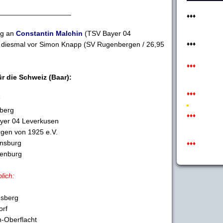
__________________
♦♦♦
ng an
Constantin Malchin
(TSV Bayer 04
, diesmal vor Simon Knapp (SV Rugenbergen / 26,95
♦♦♦
♦♦♦
 die Schweiz (Baar):
♦♦♦
:
berg
♦♦♦
ayer 04 Leverkusen
gen von 1925 e.V.
ensburg
♦♦♦
denburg
lich:
usberg
orf
n-Oberflacht