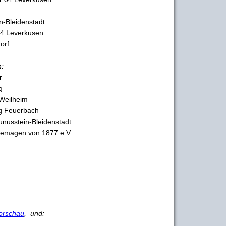
n-Bleidenstadt
04 Leverkusen
orf
h:
r
g
Weilheim
ng Feuerbach
unusstein-Bleidenstadt
Remagen von 1877 e.V.
orschau
, und: