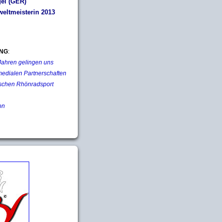
el (GER)
eltmeisterin 2013
NG
:
 Jahren gelingen uns
medialen Partnerschaften
schen Rhönradsport
on