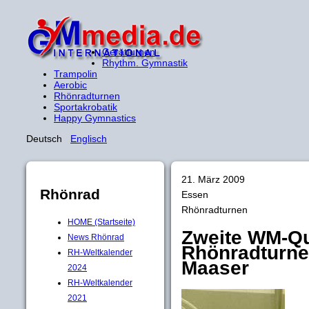
Gerätturnen
Rhythm. Gymnastik
Trampolin
Aerobic
Rhönradturnen
Sportakrobatik
Happy Gymnastics
Deutsch
Englisch
21. März 2009
Rhönrad
Essen
Rhönradturnen
HOME (Startseite)
Zweite WM-Qua
News Rhönrad
Rhönradturne
RH-Weltkalender
Maaser
2024
RH-Weltkalender
2021