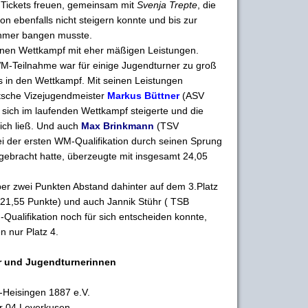
 Tickets freuen, gemeinsam mit
Svenja Trepte
, die
ion ebenfalls nicht steigern konnte und bis zur
hmer bangen musste.
inen Wettkampf mit eher mäßigen Leistungen.
M-Teilnahme war für einige Jugendturner zu groß
s in den Wettkampf. Mit seinen Leistungen
utsche Vizejugendmeister
Markus Büttner
(ASV
 sich im laufenden Wettkampf steigerte und die
ich ließ. Und auch
Max Brinkmann
(TSV
bei der ersten WM-Qualifikation durch seinen Sprung
 gebracht hatte, überzeugte mit insgesamt 24,05
er zwei Punkten Abstand dahinter auf dem 3.Platz
 21,55 Punkte) und auch Jannik Stühr ( TSB
-Qualifikation noch für sich entscheiden konnte,
n nur Platz 4.
 und Jugendturnerinnen
Heisingen 1887 e.V.
r 04 Leverkusen