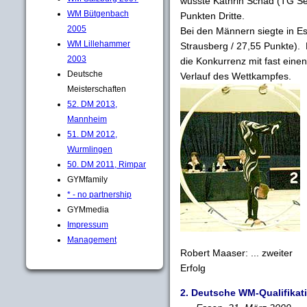
wusste Kathrin Schad (TG Sei
WM Bütgenbach
Punkten Dritte.
2005
Bei den Männern siegte in 
WM Lillehammer
Strausberg / 27,55 Punkte). B
2003
die Konkurrenz mit fast eine
Deutsche
Verlauf des Wettkampfes.
Meisterschaften
52. DM 2013,
Mannheim
51. DM 2012,
Wurmlingen
50. DM 2011, Rimpar
GYMfamily
* - no partnership
GYMmedia
Impressum
Management
Robert Maaser: ... zweiter
Erfolg
2. Deutsche WM-Qualifikat