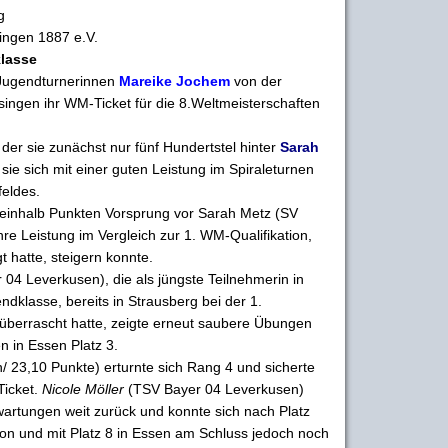
g
ingen 1887 e.V.
lasse
 Jugendturnerinnen
Mareike Jochem
von der
ingen ihr WM-Ticket für die 8.Weltmeisterschaften
 der sie zunächst nur fünf Hundertstel hinter
Sarah
sie sich mit einer guten Leistung im Spiraleturnen
feldes.
ineinhalb Punkten Vorsprung vor Sarah Metz (SV
hre Leistung im Vergleich zur 1. WM-Qualifikation,
t hatte, steigern konnte.
04 Leverkusen), die als jüngste Teilnehmerin in
ndklasse, bereits in Strausberg bei der 1.
z überrascht hatte, zeigte erneut saubere Übungen
n in Essen Platz 3.
 23,10 Punkte) erturnte sich Rang 4 und sicherte
Ticket.
Nicole Möller
(TSV Bayer 04 Leverkusen)
rwartungen weit zurück und konnte sich nach Platz
tion und mit Platz 8 in Essen am Schluss jedoch noch